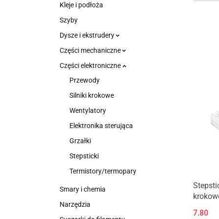
Kleje i podłoża
Szyby
Dysze i ekstrudery
Części mechaniczne
Części elektroniczne
Przewody
Silniki krokowe
Wentylatory
Elektronika sterująca
Grzałki
Stepsticki
Termistory/termopary
Stepsti
Smary i chemia
krokow
Narzędzia
7.80