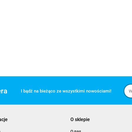
era
I bądź na bieżąco ze wszystkimi nowościami!
acje
O sklepie
a
O nas