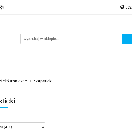
Ję
ery
Kategorie
Współpraca B2B
Nowości
Zam
P
En
Ge
praca B2B
Nowości
Zamów wydruk
i elektroniczne
Stepsticki
ticki