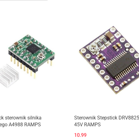
Produkt niedostępny
Produkt niedostępny
ck sterownik silnika
Sterownik Stepstick DRV8825
ego A4988 RAMPS
45V RAMPS
10.99