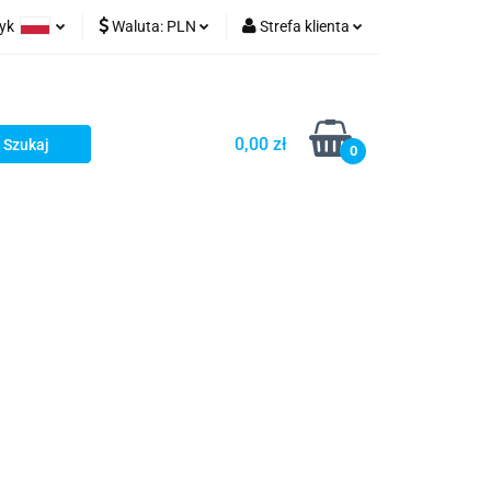
zyk
Waluta:
PLN
Strefa klienta
ów wydruk
olski
PLN
Zaloguj się
glish
EUR
Zarejestruj się
0,00 zł
rman
USD
Dodaj zgłoszenie
0