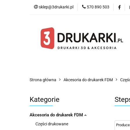
sklep@3drukarki.pl
570 890 503
Blog
Bestsell
Blog
Bestsellery
Kategorie
Współ
Strona główna
Akcesoria do drukarek FDM
Częśc
Kategorie
Steps
Akcesoria do drukarek FDM
Części drukowane