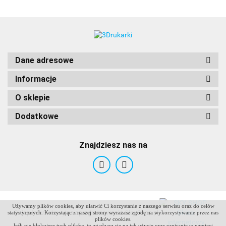
Dane adresowe
Informacje
O sklepie
Dodatkowe
Znajdziesz nas na
Używamy plików cookies, aby ułatwić Ci korzystanie z naszego serwisu oraz do celów
ANTCLABS
Sklep internetowy na oprogramowaniu Sky-Shop.pl
statystycznych. Korzystając z naszej strony wyrażasz zgodę na wykorzystywanie przez nas
plików cookies.
Jeśli nie blokujesz tych plików, to zgadzasz się na ich użycie oraz zapisanie w pamięci