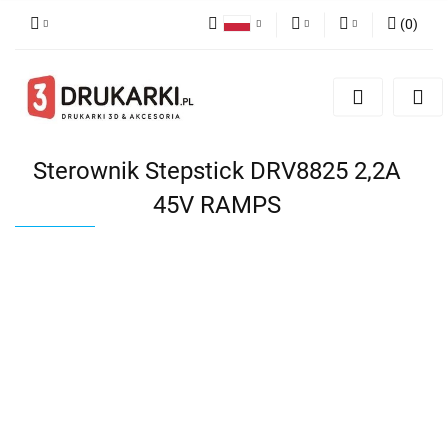
(
0
)
Polski
PLN
Zaloguj się
English
Zarejestruj się
EUR
German
Dodaj zgłoszenie
USD
Sterownik Stepstick DRV8825 2,2A
45V RAMPS