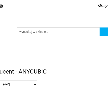
Ję
ery
Kategorie
Współpraca B2B
Nowości
Zam
P
En
Ge
praca B2B
Nowości
Zamów wydruk
ucent - ANYCUBIC