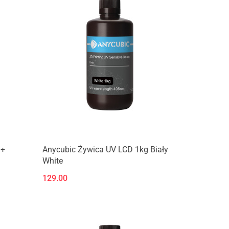
Produkt niedostępny
 +
Anycubic Żywica UV LCD 1kg Biały
White
129.00