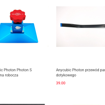
Produkt niedostępny
Produkt niedostępny
ic Photon Photon S
Anycubic Photon przewód pa
rma robocza
dotykowego
39.00