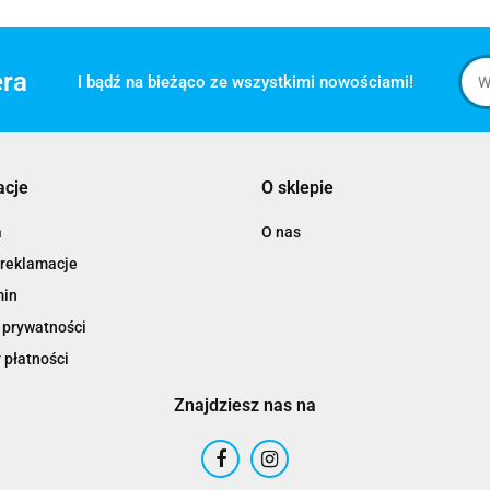
era
I bądź na bieżąco ze wszystkimi nowościami!
acje
O sklepie
a
O nas
 reklamacje
min
 prywatności
 płatności
Znajdziesz nas na