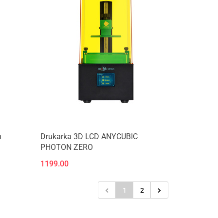
Produkt niedostępny
n
Drukarka 3D LCD ANYCUBIC
PHOTON ZERO
1199.00
1
2