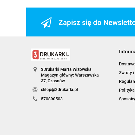
Zapisz się do Newslett
Inform
Dostaw
3Drukarki Marta Wizowska
Zwroty i
Magazyn główny: Warszawska
Regula
sklep@3drukarki.pl
Polityka
Sposoby
570890503