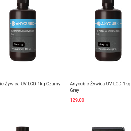
Produkt niedostępny
Produkt niedostępny
ic Żywica UV LCD 1kg Czarny
Anycubic Żywica UV LCD 1kg
Grey
129.00