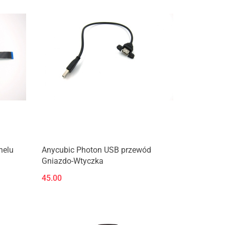
Produkt niedostępny
nelu
Anycubic Photon USB przewód
Gniazdo-Wtyczka
45.00