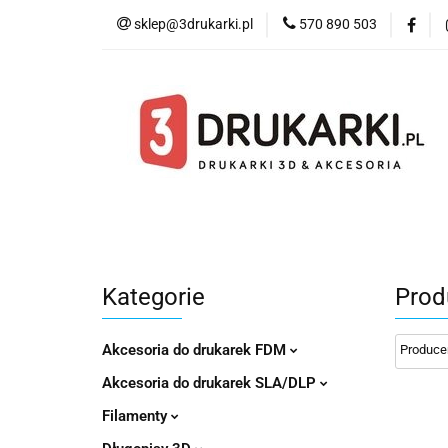
sklep@3drukarki.pl
570 890 503
Blog
Bestsell
Blog
Bestsellery
Kategorie
Współ
Kategorie
Prod
Akcesoria do drukarek FDM
Akcesoria do drukarek SLA/DLP
Filamenty