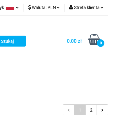
zyk
Waluta:
PLN
Strefa klienta
ów wydruk
olski
PLN
Zaloguj się
glish
EUR
Zarejestruj się
0,00 zł
rman
USD
Dodaj zgłoszenie
0
1
2