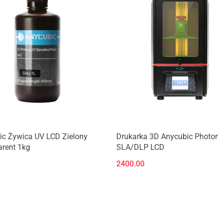
Produkt niedostępny
Produkt niedostępny
ic Żywica UV LCD Zielony
Drukarka 3D Anycubic Photo
arent 1kg
SLA/DLP LCD
2400.00