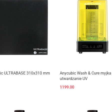
Produkt niedostępny
Produkt niedostępny
ic ULTRABASE 310x310 mm
Anycubic Wash & Cure myjka
utwardzanie UV
1199.00