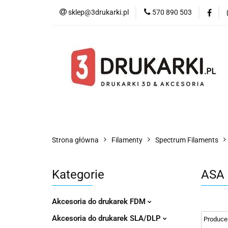
sklep@3drukarki.pl
570 890 503
Blog
Bestsell
Blog
Bestsellery
Kategorie
Współ
Strona główna
Filamenty
Spectrum Filaments
Kategorie
ASA 
Akcesoria do drukarek FDM
Akcesoria do drukarek SLA/DLP