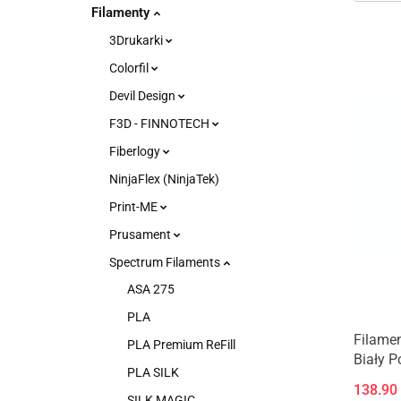
Filamenty
3Drukarki
Colorfil
Devil Design
F3D - FINNOTECH
Fiberlogy
NinjaFlex (NinjaTek)
Print-ME
Prusament
Spectrum Filaments
ASA 275
PLA
Filamen
PLA Premium ReFill
Biały P
PLA SILK
138.90
SILK MAGIC