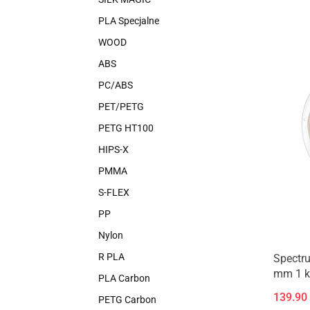
PLA Specjalne
WOOD
ABS
PC/ABS
PET/PETG
PETG HT100
HIPS-X
PMMA
S-FLEX
PP
Nylon
R PLA
Spectr
mm 1 kg
PLA Carbon
139.90
PETG Carbon