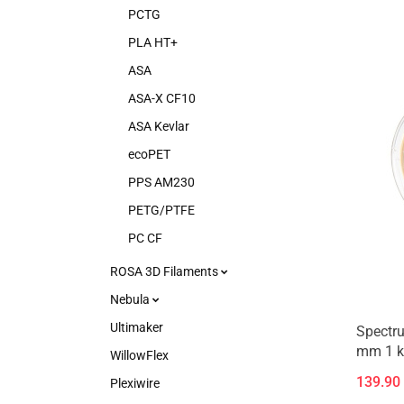
PCTG
PLA HT+
ASA
ASA-X CF10
ASA Kevlar
ecoPET
PPS AM230
PETG/PTFE
PC CF
ROSA 3D Filaments
Nebula
Ultimaker
Spectr
mm 1 kg
WillowFlex
139.90
Plexiwire