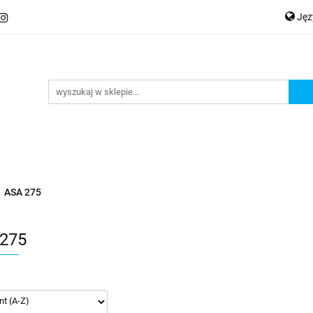
Ję
ery
Kategorie
Współpraca B2B
Nowości
Zam
P
En
Ge
praca B2B
Nowości
Zamów wydruk
ASA 275
275