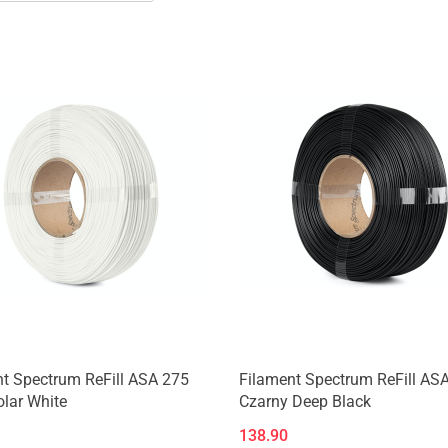
Produkt niedostępny
Produkt niedostępny
t Spectrum ReFill ASA 275
Filament Spectrum ReFill AS
olar White
Czarny Deep Black
138.90