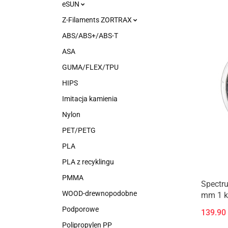
eSUN
Z-Filaments ZORTRAX
ABS/ABS+/ABS-T
ASA
GUMA/FLEX/TPU
HIPS
Imitacja kamienia
Nylon
PET/PETG
PLA
PLA z recyklingu
PMMA
Spectr
WOOD-drewnopodobne
mm 1 kg
Podporowe
139.90
Polipropylen PP