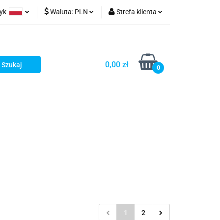
zyk
Waluta:
PLN
Strefa klienta
ów wydruk
olski
PLN
Zaloguj się
glish
EUR
Zarejestruj się
0,00 zł
rman
USD
Dodaj zgłoszenie
0
1
2