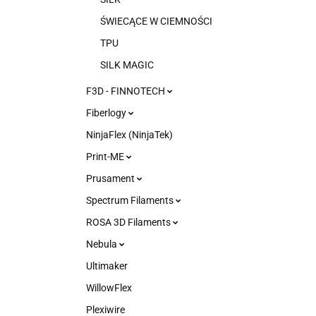
ŚWIECĄCE W CIEMNOŚCI
TPU
SILK MAGIC
F3D - FINNOTECH
Fiberlogy
NinjaFlex (NinjaTek)
Print-ME
Prusament
Spectrum Filaments
ROSA 3D Filaments
Nebula
Ultimaker
WillowFlex
Plexiwire