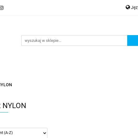
Ję
ery
Kategorie
Współpraca B2B
Nowości
Zam
P
En
Ge
praca B2B
Nowości
Zamów wydruk
NYLON
2 NYLON