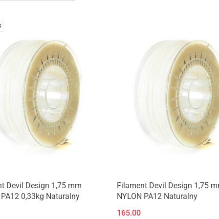
Ć
Produkt niedostępny
Produkt niedostępny
t Devil Design 1,75 mm
Filament Devil Design 1,75 
PA12 0,33kg Naturalny
NYLON PA12 Naturalny
165.00