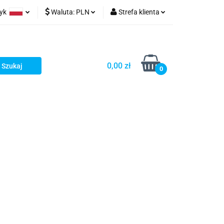
zyk
Waluta:
PLN
Strefa klienta
ów wydruk
olski
PLN
Zaloguj się
glish
EUR
Zarejestruj się
0,00 zł
rman
USD
Dodaj zgłoszenie
0