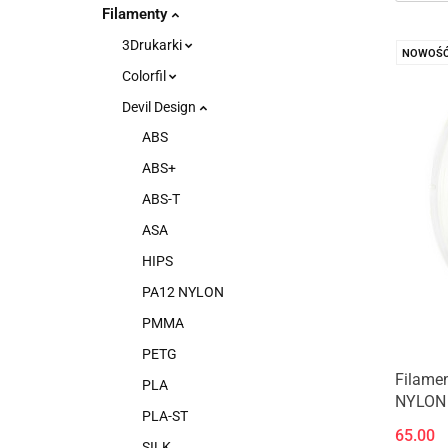
Filamenty
3Drukarki
NOWOŚ
Colorfil
Devil Design
ABS
ABS+
ABS-T
ASA
HIPS
PA12 NYLON
PMMA
PETG
Filamen
PLA
NYLON 
PLA-ST
65.00
SILK