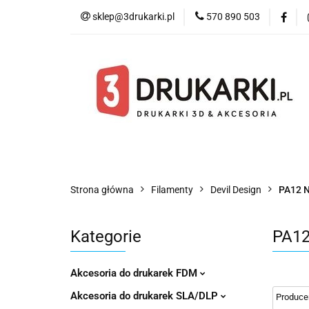
sklep@3drukarki.pl
570 890 503
Blog
Bestsell
Blog
Bestsellery
Kategorie
Współ
Strona główna
Filamenty
Devil Design
PA12 
Kategorie
PA1
Akcesoria do drukarek FDM
Akcesoria do drukarek SLA/DLP