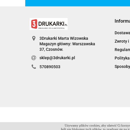
Inform
Dostaw
3Drukarki Marta Wizowska
Zwroty i
Magazyn główny: Warszawska
Regula
sklep@3drukarki.pl
Polityka
Sposoby
570890503
Używamy plików cookies, aby ułatwić Ci korzyst
Jeśli nie blokujesz tych plików, to zgadzasz się na