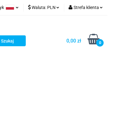
zyk
Waluta:
PLN
Strefa klienta
ów wydruk
olski
PLN
Zaloguj się
glish
EUR
Zarejestruj się
0,00 zł
rman
USD
Dodaj zgłoszenie
0