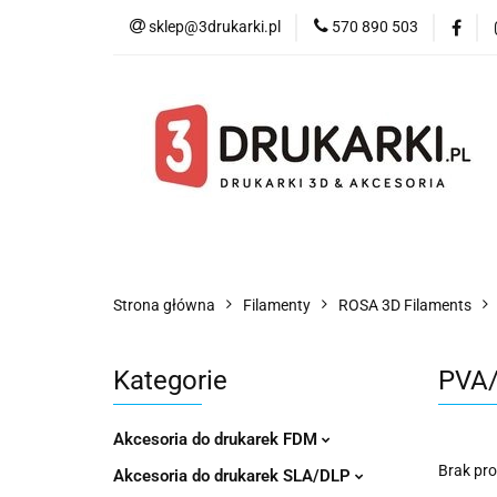
sklep@3drukarki.pl
570 890 503
Blog
Bestsell
Blog
Bestsellery
Kategorie
Współ
Strona główna
Filamenty
ROSA 3D Filaments
Kategorie
PVA
Akcesoria do drukarek FDM
Brak pr
Akcesoria do drukarek SLA/DLP