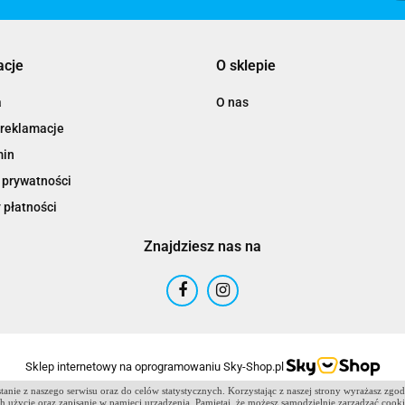
acje
O sklepie
a
O nas
 reklamacje
min
 prywatności
 płatności
Znajdziesz nas na
Sklep internetowy na oprogramowaniu Sky-Shop.pl
anie z naszego serwisu oraz do celów statystycznych. Korzystając z naszej strony wyrażasz zgo
 ich użycie oraz zapisanie w pamięci urządzenia. Pamiętaj, że możesz samodzielnie zarządzać cook