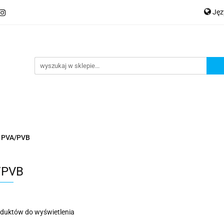
Ję
ery
Kategorie
Współpraca B2B
Nowości
Zam
P
En
Ge
praca B2B
Nowości
Zamów wydruk
PVA/PVB
/PVB
oduktów do wyświetlenia