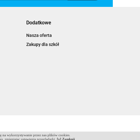
Dodatkowe
Nasza oferta
Zakupy dla szkół
dę na wykorzystywanie przez nas plików cookies.
ies, zmieniając ustawienia przeglądarki.
[x] Zamknij