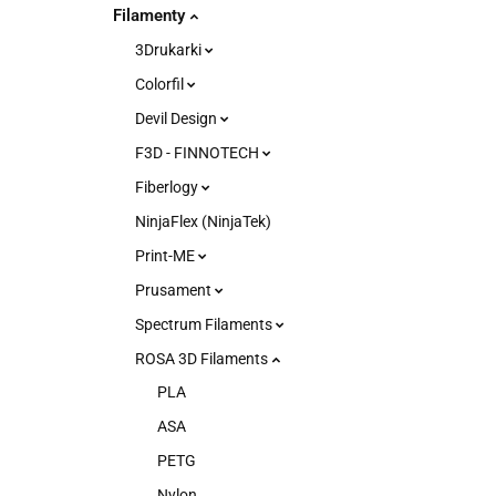
Filamenty
3Drukarki
Colorfil
Devil Design
F3D - FINNOTECH
Fiberlogy
NinjaFlex (NinjaTek)
Print-ME
Prusament
Spectrum Filaments
ROSA 3D Filaments
PLA
ASA
PETG
Nylon