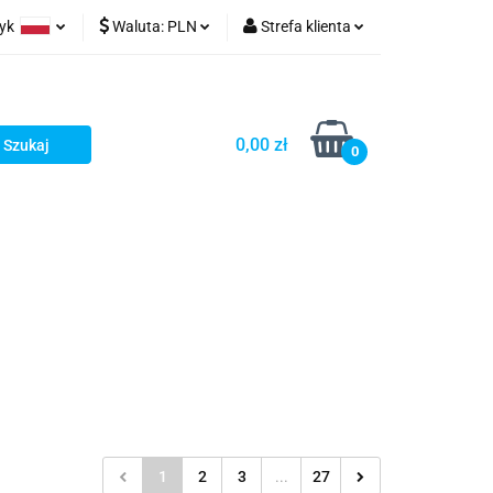
zyk
Waluta:
PLN
Strefa klienta
ów wydruk
olski
PLN
Zaloguj się
glish
EUR
Zarejestruj się
0,00 zł
rman
USD
Dodaj zgłoszenie
0
1
2
3
...
27