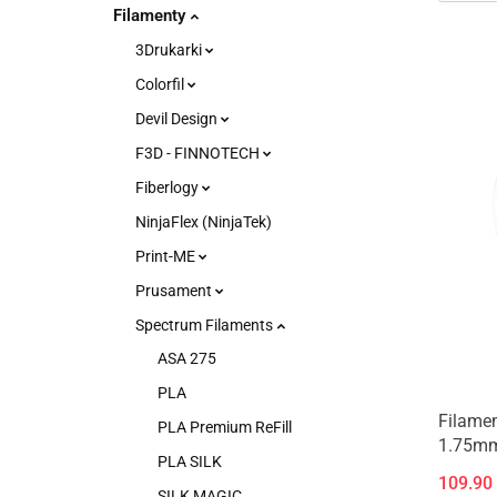
Filamenty
3Drukarki
Colorfil
Devil Design
F3D - FINNOTECH
Fiberlogy
NinjaFlex (NinjaTek)
Print-ME
Prusament
Spectrum Filaments
ASA 275
PLA
Filame
PLA Premium ReFill
1.75mm
PLA SILK
109.90
SILK MAGIC