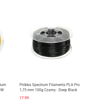
Produkt niedostępny
mium
Próbka Spectrum Filaments PLA Pro
OW
1,75 mm 100g Czarny - Deep Black
17.99