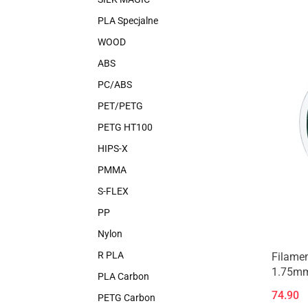
PLA Specjalne
WOOD
ABS
PC/ABS
PET/PETG
PETG HT100
HIPS-X
PMMA
S-FLEX
PP
Nylon
R PLA
Filame
1.75mm
PLA Carbon
74.90
PETG Carbon