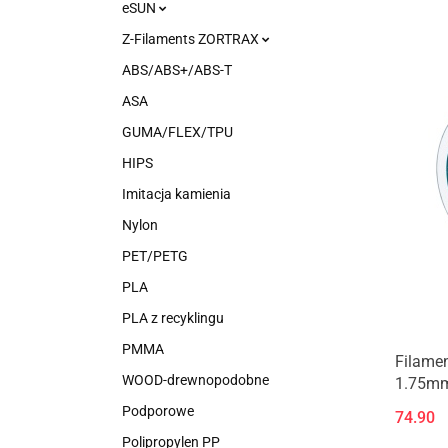
eSUN
Z-Filaments ZORTRAX
ABS/ABS+/ABS-T
ASA
GUMA/FLEX/TPU
HIPS
Imitacja kamienia
Nylon
PET/PETG
PLA
PLA z recyklingu
PMMA
Filame
WOOD-drewnopodobne
1.75mm
Turkus
Podporowe
74.90
Polipropylen PP