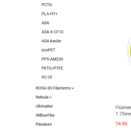
PCTG
PLA HT+
ASA
ASA-X CF10
ASA Kevlar
ecoPET
PPS AM230
PETG/PTFE
PC CF
ROSA 3D Filaments
Nebula
Ultimaker
Filame
1.75mm
WillowFlex
74.90
Plexiwire