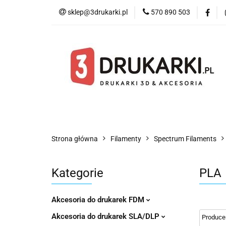
sklep@3drukarki.pl
570 890 503
Blog
Bestsell
Blog
Bestsellery
Kategorie
Współ
Strona główna
Filamenty
Spectrum Filaments
Kategorie
PLA
Akcesoria do drukarek FDM
Akcesoria do drukarek SLA/DLP