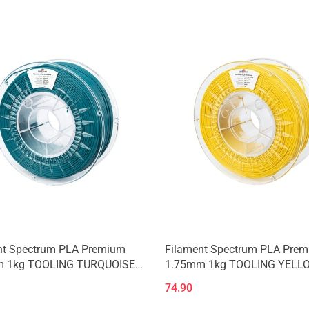
Produkt niedostępny
Produkt niedostępny
nt Spectrum PLA Premium
Filament Spectrum PLA Pre
 1kg TOOLING TURQUOISE-
1.75mm 1kg TOOLING YELL
owy
74.90