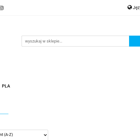
Ję
ery
Kategorie
Współpraca B2B
Nowości
Zam
P
En
Ge
praca B2B
Nowości
Zamów wydruk
PLA