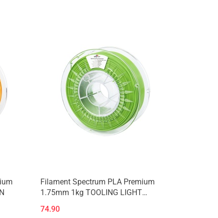
Produkt niedostępny
mium
Filament Spectrum PLA Premium
N
1.75mm 1kg TOOLING LIGHT
GREEN
74.90