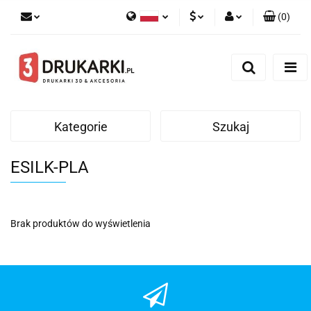
(
0
)
Polski
PLN
Zaloguj się
English
Zarejestruj się
EUR
German
Dodaj zgłoszenie
USD
Kategorie
Szukaj
ESILK-PLA
Brak produktów do wyświetlenia