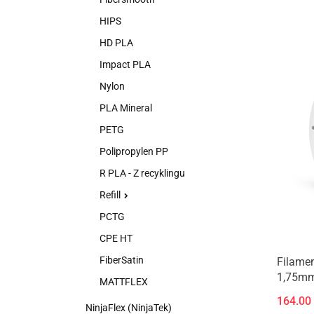
HIPS
HD PLA
Impact PLA
Nylon
PLA Mineral
PETG
Polipropylen PP
R PLA - Z recyklingu
Refill
PCTG
CPE HT
FiberSatin
Filamen
1,75mm
MATTFLEX
164.00
NinjaFlex (NinjaTek)