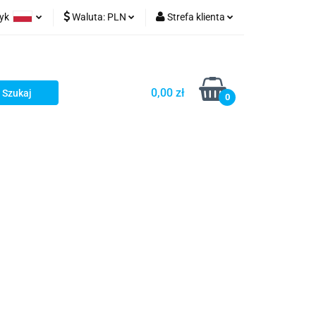
zyk
Waluta:
PLN
Strefa klienta
ów wydruk
olski
PLN
Zaloguj się
glish
EUR
Zarejestruj się
0,00 zł
rman
USD
Dodaj zgłoszenie
0