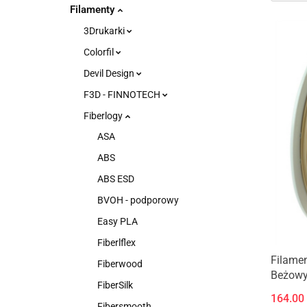
Filamenty
3Drukarki
Colorfil
Devil Design
F3D - FINNOTECH
Fiberlogy
ASA
ABS
ABS ESD
BVOH - podporowy
Easy PLA
Fiberlflex
Filamen
Fiberwood
Beżow
FiberSilk
164.00
Fibersmooth