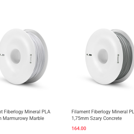
Produkt niedostępny
Produkt niedostępny
t Fiberlogy Mineral PLA
Filament Fiberlogy Mineral P
 Marmurowy Marble
1,75mm Szary Concrete
164.00