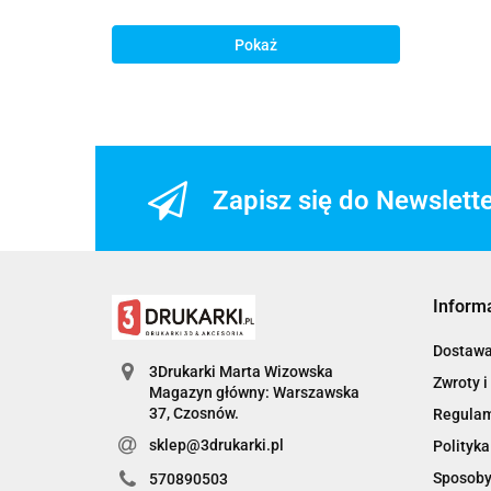
Pokaż
Zapisz się do Newslett
Inform
Dostaw
3Drukarki Marta Wizowska
Zwroty i
Magazyn główny: Warszawska
Regula
sklep@3drukarki.pl
Polityka
Sposoby
570890503