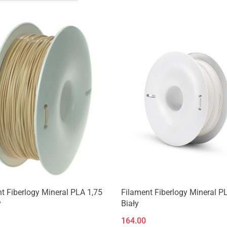
Produkt niedostępny
Produkt niedostępny
t Fiberlogy Mineral PLA 1,75
Filament Fiberlogy Mineral P
y
Biały
164.00