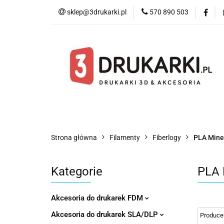
sklep@3drukarki.pl
570 890 503
Blog
Bestsell
Blog
Bestsellery
Kategorie
Współ
Strona główna
Filamenty
Fiberlogy
PLA Mine
Kategorie
PLA 
Akcesoria do drukarek FDM
Akcesoria do drukarek SLA/DLP