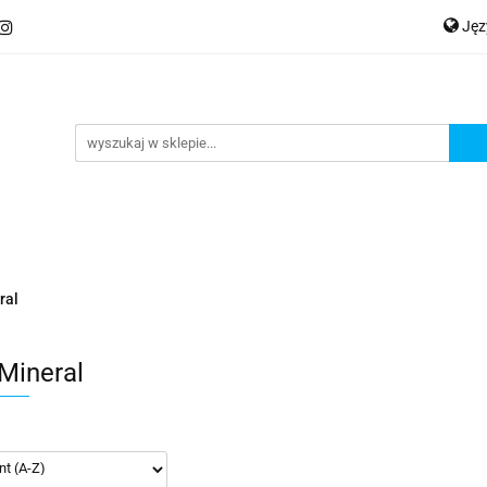
Ję
ery
Kategorie
Współpraca B2B
Nowości
Zam
P
En
Ge
praca B2B
Nowości
Zamów wydruk
ral
Mineral