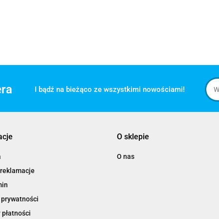
era
I bądź na bieżąco ze wszystkimi nowościami!
acje
O sklepie
a
O nas
 reklamacje
min
 prywatności
 płatności