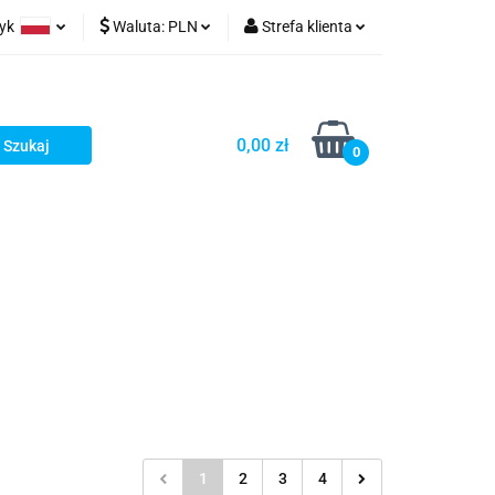
zyk
Waluta:
PLN
Strefa klienta
ów wydruk
olski
PLN
Zaloguj się
glish
EUR
Zarejestruj się
0,00 zł
rman
USD
Dodaj zgłoszenie
0
1
2
3
4