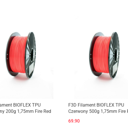
Produkt niedostępny
Produkt niedostępny
lament BIOFLEX TPU
F3D Filament BIOFLEX TPU
ny 200g 1,75mm Fire Red
Czerwony 500g 1,75mm Fire 
69.90