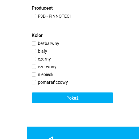
Producent
F3D - FINNOTECH
Kolor
bezbarwny
biały
czarny
czerwony
niebieski
pomarańczowy
szary
zielony
Pokaż
żółty