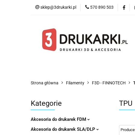
sklep@3drukarki.pl
570 890 503
Blog
Bestsell
Blog
Bestsellery
Kategorie
Współ
Strona główna
Filamenty
F3D - FINNOTECH
Kategorie
TPU
Akcesoria do drukarek FDM
Akcesoria do drukarek SLA/DLP