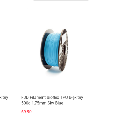
Produkt niedostępny
kitny
F3D Filament Bioflex TPU Błękitny
500g 1,75mm Sky Blue
69.90