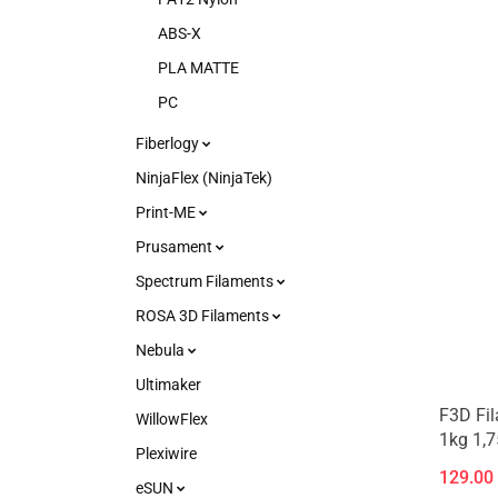
ABS-X
PLA MATTE
PC
Fiberlogy
NinjaFlex (NinjaTek)
Print-ME
Prusament
Spectrum Filaments
ROSA 3D Filaments
Nebula
Ultimaker
F3D Fil
WillowFlex
1kg 1,
Plexiwire
129.00
eSUN