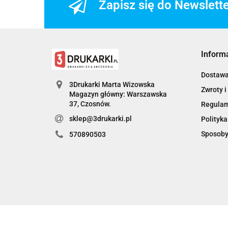
Zapisz się do Newslett
Inform
Dostaw
3Drukarki Marta Wizowska
Zwroty i
Magazyn główny: Warszawska
Regula
sklep@3drukarki.pl
Polityka
Sposoby
570890503