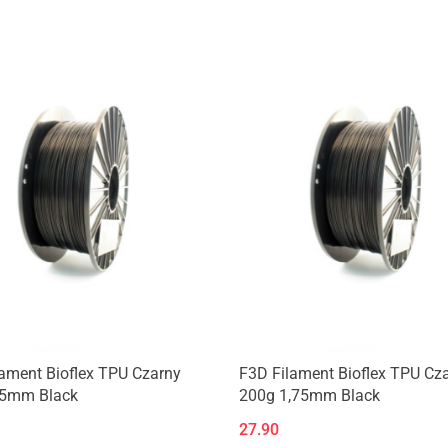
Produkt niedostępny
Produkt niedostępny
ament Bioflex TPU Czarny
F3D Filament Bioflex TPU Cz
75mm Black
200g 1,75mm Black
27.90