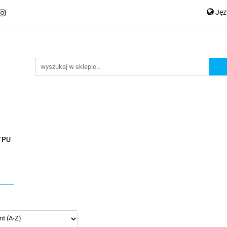
Ję
ery
Kategorie
Współpraca B2B
Nowości
Zam
P
En
Ge
praca B2B
Nowości
Zamów wydruk
TPU