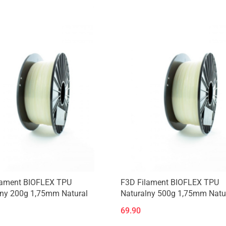
Produkt niedostępny
Produkt niedostępny
lament BIOFLEX TPU
F3D Filament BIOFLEX TPU
lny 200g 1,75mm Natural
Naturalny 500g 1,75mm Natu
69.90