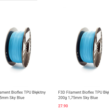
Produkt niedostępny
Produkt niedostępny
ament Bioflex TPU Błękitny
F3D Filament Bioflex TPU Błę
75mm Sky Blue
200g 1,75mm Sky Blue
27.90