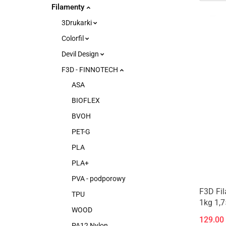
Filamenty
3Drukarki
Colorfil
Devil Design
F3D - FINNOTECH
ASA
BIOFLEX
BVOH
PET-G
PLA
PLA+
PVA - podporowy
F3D Fil
TPU
1kg 1,
WOOD
129.00
PA12 Nylon