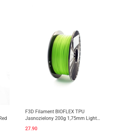
Produkt niedostępny
F3D Filament BIOFLEX TPU
Red
Jasnozielony 200g 1,75mm Light
Green
27.90