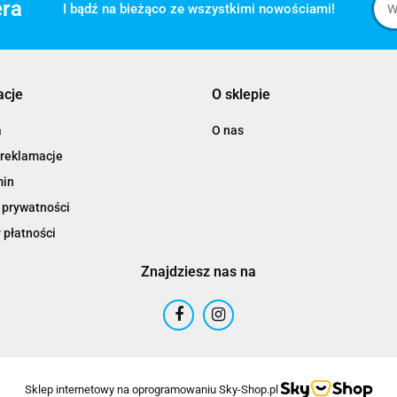
era
I bądź na bieżąco ze wszystkimi nowościami!
acje
O sklepie
a
O nas
 reklamacje
min
 prywatności
 płatności
Znajdziesz nas na
Sklep internetowy na oprogramowaniu Sky-Shop.pl