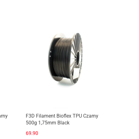
Produkt niedostępny
arny
F3D Filament Bioflex TPU Czarny
500g 1,75mm Black
69.90