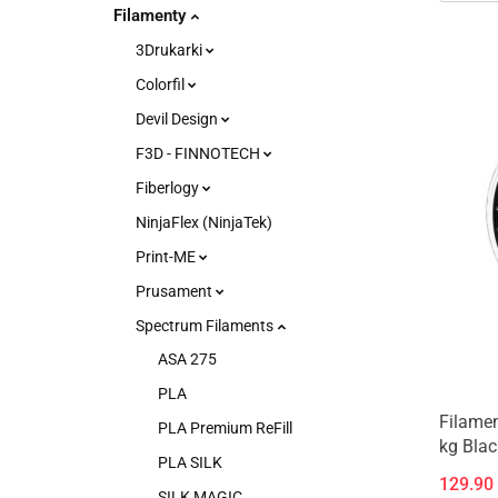
Filamenty
3Drukarki
Colorfil
Devil Design
F3D - FINNOTECH
Fiberlogy
NinjaFlex (NinjaTek)
Print-ME
Prusament
Spectrum Filaments
ASA 275
PLA
Filame
PLA Premium ReFill
kg Blac
PLA SILK
129.90
SILK MAGIC