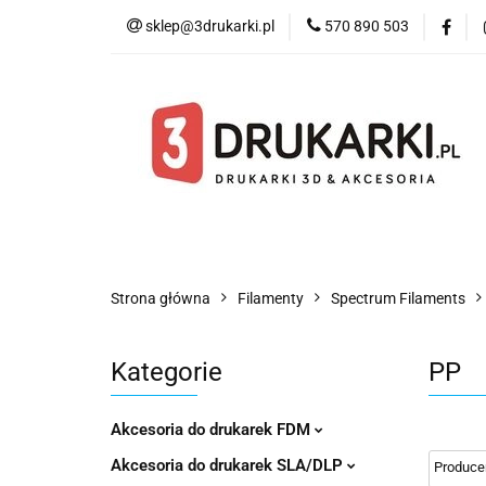
sklep@3drukarki.pl
570 890 503
Blog
Bestsell
Blog
Bestsellery
Kategorie
Współ
Strona główna
Filamenty
Spectrum Filaments
Kategorie
PP
Akcesoria do drukarek FDM
Akcesoria do drukarek SLA/DLP