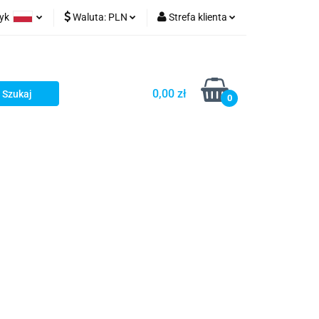
zyk
Waluta:
PLN
Strefa klienta
ów wydruk
olski
PLN
Zaloguj się
glish
EUR
Zarejestruj się
0,00 zł
rman
USD
Dodaj zgłoszenie
0