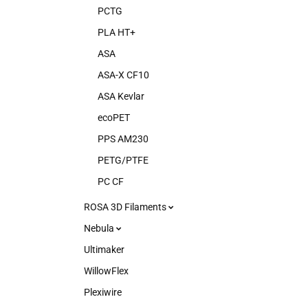
PCTG
PLA HT+
ASA
ASA-X CF10
ASA Kevlar
ecoPET
PPS AM230
PETG/PTFE
PC CF
ROSA 3D Filaments
Nebula
Ultimaker
WillowFlex
Plexiwire