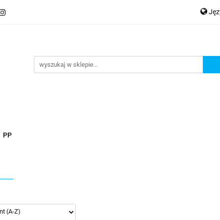
Ję
ery
Kategorie
Współpraca B2B
Nowości
Zam
P
En
Ge
praca B2B
Nowości
Zamów wydruk
PP