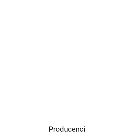
Filament Devil Design 1,75 mm PLA Zielony Ciemny Race
Green
85.00
Producenci