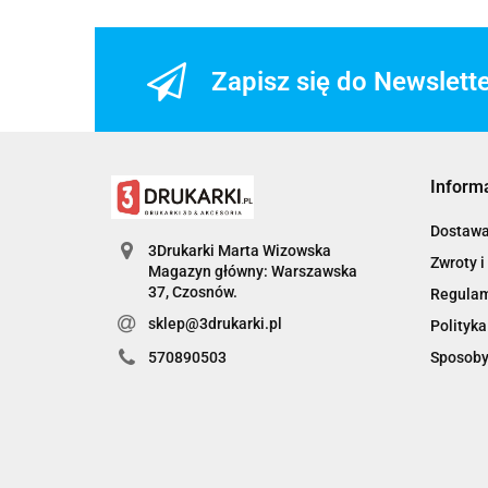
Zapisz się do Newslett
Inform
Dostaw
3Drukarki Marta Wizowska
Zwroty i
Magazyn główny: Warszawska
Regula
sklep@3drukarki.pl
Polityka
Sposoby
570890503