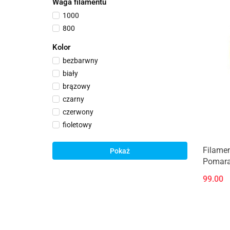
Waga filamentu
1000
800
Kolor
bezbarwny
biały
brązowy
czarny
czerwony
fioletowy
niebieski
Filamen
pomarańczowy
Pokaż
Pomara
srebrny
szary
99.00
zielony
złoty
żółty