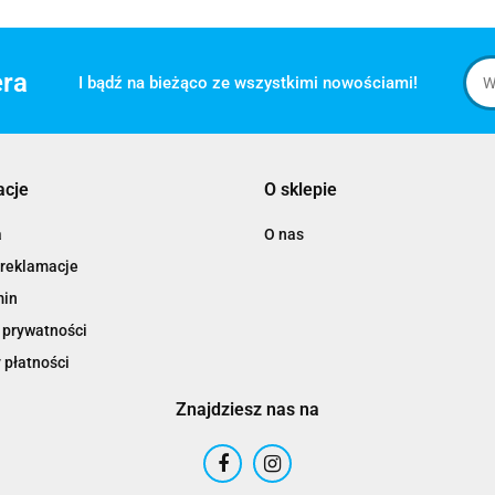
era
I bądź na bieżąco ze wszystkimi nowościami!
acje
O sklepie
a
O nas
 reklamacje
min
 prywatności
 płatności
Znajdziesz nas na