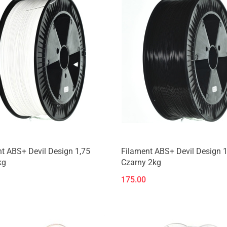
Produkt niedostępny
Produkt niedostępny
t ABS+ Devil Design 1,75
Filament ABS+ Devil Design 1
kg
Czarny 2kg
175.00