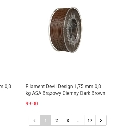
m 0,8
Filament Devil Design 1,75 mm 0,8
kg ASA Brązowy Ciemny Dark Brown
99.00
1
2
3
...
17