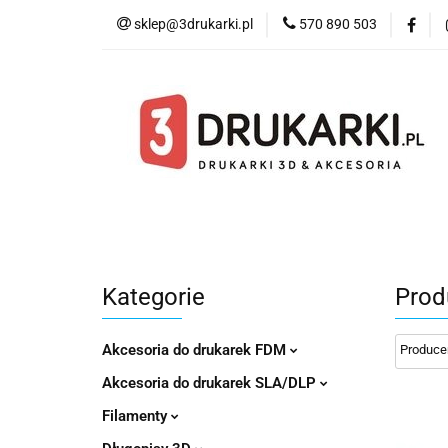
sklep@3drukarki.pl
570 890 503
Blog
Bestsell
Blog
Bestsellery
Kategorie
Współ
Kategorie
Prod
Akcesoria do drukarek FDM
Akcesoria do drukarek SLA/DLP
Filamenty