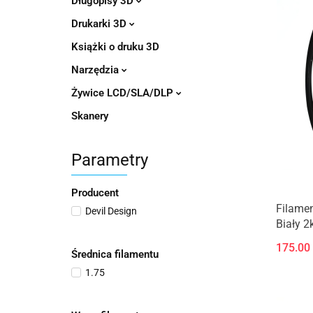
Długopisy 3D
Drukarki 3D
Książki o druku 3D
Narzędzia
Żywice LCD/SLA/DLP
Skanery
Parametry
Producent
Filamen
Devil Design
Biały 2
175.00
Średnica filamentu
1.75