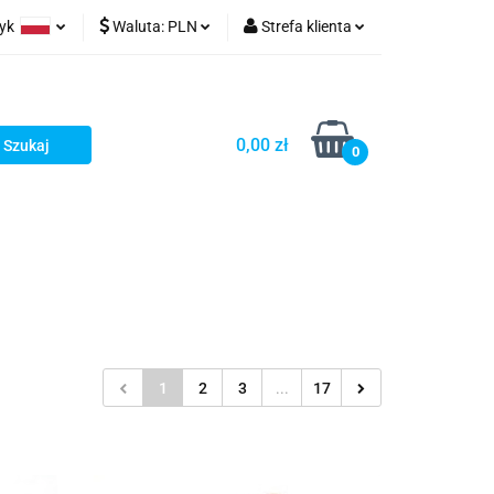
zyk
Waluta:
PLN
Strefa klienta
ów wydruk
olski
PLN
Zaloguj się
glish
EUR
Zarejestruj się
0,00 zł
rman
USD
Dodaj zgłoszenie
0
1
2
3
...
17