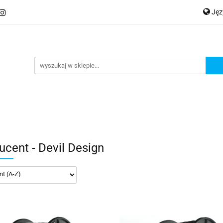
Ję
ery
Kategorie
Współpraca B2B
Nowości
Zam
P
En
Ge
praca B2B
Nowości
Zamów wydruk
ucent - Devil Design