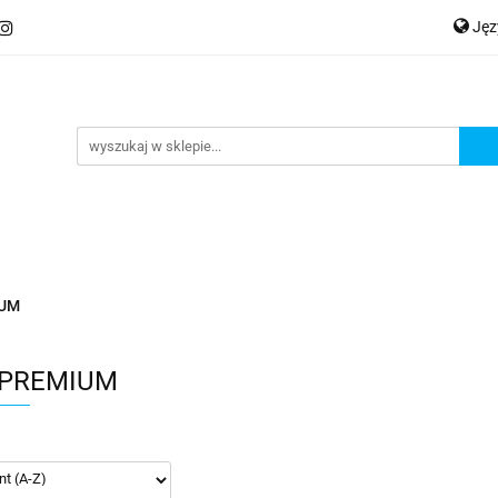
Ję
ery
Kategorie
Współpraca B2B
Nowości
Zam
P
En
Ge
praca B2B
Nowości
Zamów wydruk
IUM
 PREMIUM