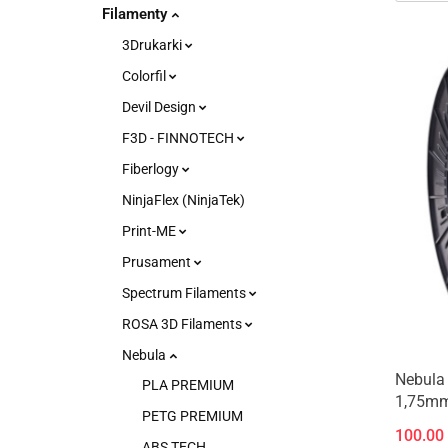
Filamenty
3Drukarki
Colorfil
Devil Design
F3D - FINNOTECH
Fiberlogy
NinjaFlex (NinjaTek)
Print-ME
Prusament
Spectrum Filaments
ROSA 3D Filaments
Nebula
Nebula
PLA PREMIUM
1,75mm
PETG PREMIUM
Marble
100.00
ABS TECH