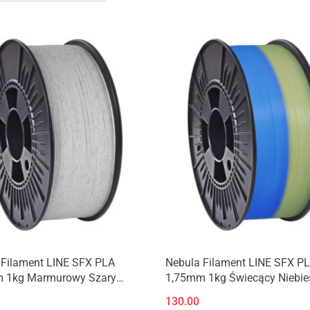
Produkt niedostępny
Produkt niedostępny
 Filament LINE SFX PLA
Nebula Filament LINE SFX P
 1kg Marmurowy Szary
1,75mm 1kg Świecący Niebie
 Gray
Glowing Blue
130.00