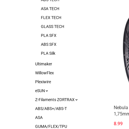
ASA TECH
FLEX TECH
GLASS TECH
PLA SFX
ABS SFX
PLA Silk
Ultimaker
WillowFlex
Plexiwire
eSUN
Z-Filaments ZORTRAX
Nebula
ABS/ABS+/ABS-T
1,75mm
ASA
Blue Z
8.99
GUMA/FLEX/TPU