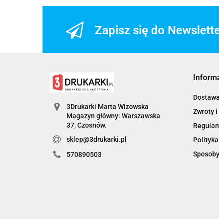
Zapisz się do Newslett
Inform
Dostaw
3Drukarki Marta Wizowska
Zwroty i
Magazyn główny: Warszawska
Regula
sklep@3drukarki.pl
Polityka
Sposoby
570890503