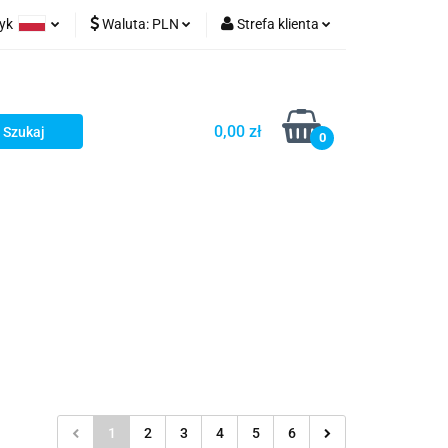
zyk
Waluta:
PLN
Strefa klienta
ów wydruk
olski
PLN
Zaloguj się
glish
EUR
Zarejestruj się
0,00 zł
rman
USD
Dodaj zgłoszenie
0
1
2
3
4
5
6