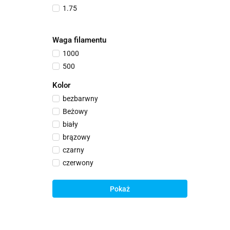
1.75
Waga filamentu
1000
500
Kolor
bezbarwny
Beżowy
biały
brązowy
czarny
czerwony
niebieski
różowy
Pokaż
szary
zielony
złoty