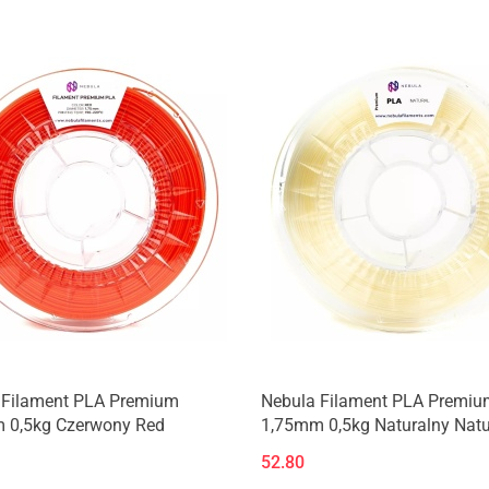
Produkt niedostępny
Produkt niedostępny
 Filament PLA Premium
Nebula Filament PLA Premiu
 0,5kg Czerwony Red
1,75mm 0,5kg Naturalny Natu
52.80