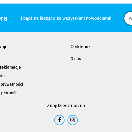
era
I bądź na bieżąco ze wszystkimi nowościami!
acje
O sklepie
a
O nas
 reklamacje
min
 prywatności
 płatności
Znajdziesz nas na