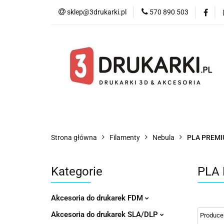
sklep@3drukarki.pl
570 890 503
Blog
Bestsell
Blog
Bestsellery
Kategorie
Współ
Strona główna
Filamenty
Nebula
PLA PREM
Kategorie
PLA
Akcesoria do drukarek FDM
Akcesoria do drukarek SLA/DLP