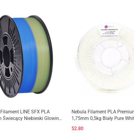
Produkt niedostępny
Produkt niedostępny
 Filament LINE SFX PLA
Nebula Filament PLA Premiu
 Świecący Niebieski Glowing
1,75mm 0,5kg Biały Pure Whi
wój 100g
52.80