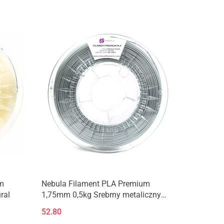
Produkt niedostępny
m
Nebula Filament PLA Premium
ral
1,75mm 0,5kg Srebrny metaliczny
Metalic Silver
52.80