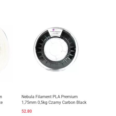
Produkt niedostępny
m
Nebula Filament PLA Premium
te
1,75mm 0,5kg Czarny Carbon Black
52.80