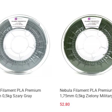
Produkt niedostępny
Produkt niedostępny
 Filament PLA Premium
Nebula Filament PLA Premiu
 0,5kg Szary Gray
1,75mm 0,5kg Zielony Militar
52.80