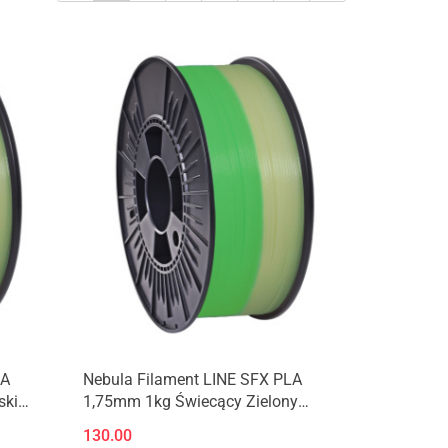
Produkt niedostępny
LA
Nebula Filament LINE SFX PLA
ski
1,75mm 1kg Świecący Zielony
Glowing Green
130.00