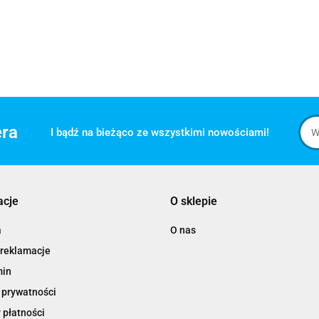
era
I bądź na bieżąco ze wszystkimi nowościami!
acje
O sklepie
a
O nas
 reklamacje
min
 prywatności
 płatności