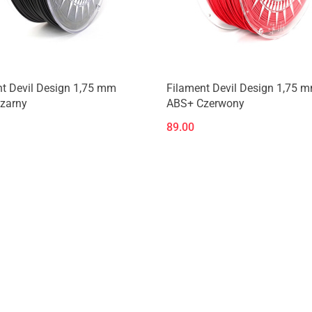
Produkt niedostępny
t Devil Design 1,75 mm
Filament Devil Design 1,75 
zarny
ABS+ Czerwony
89.00