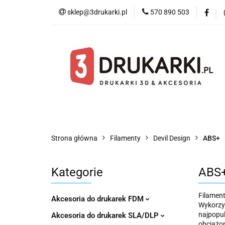
sklep@3drukarki.pl
570 890 503
Blog
Bestsell
Blog
Bestsellery
Kategorie
Współ
Strona główna
Filamenty
Devil Design
ABS+
Kategorie
ABS
Filament
Akcesoria do drukarek FDM
Wykorzys
najpopul
Akcesoria do drukarek SLA/DLP
obciążon