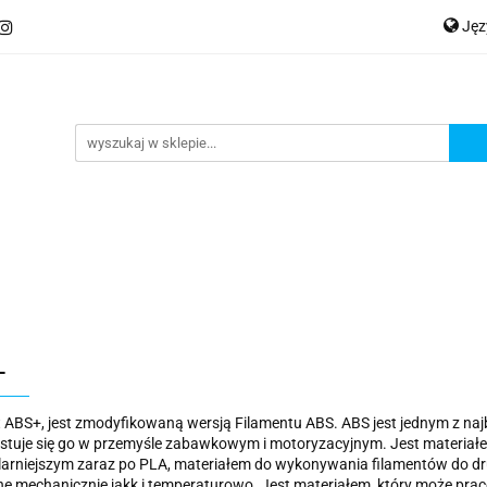
Ję
ery
Kategorie
Współpraca B2B
Nowości
Zam
P
En
Ge
praca B2B
Nowości
Zamów wydruk
+
 ABS+, jest zmodyfikowaną wersją Filamentu ABS. ABS jest jednym z na
tuje się go w przemyśle zabawkowym i motoryzacyjnym. Jest materiałem
arniejszym zaraz po PLA, materiałem do wykonywania filamentów do dr
e mechanicznie jakk i temperaturowo. Jest materiałem, który może pra