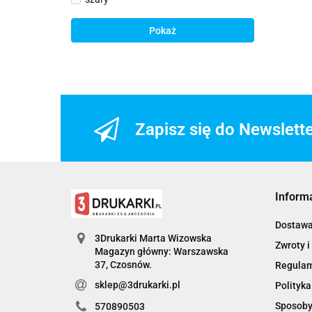
Pokaż
Zapisz się do Newslett
Inform
Dostaw
3Drukarki Marta Wizowska
Zwroty i
Magazyn główny: Warszawska
Regula
sklep@3drukarki.pl
Polityka
Sposoby
570890503