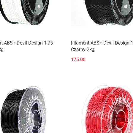
Produkt niedostępny
Produkt niedostępny
t ABS+ Devil Design 1,75
Filament ABS+ Devil Design 1
kg
Czarny 2kg
175.00