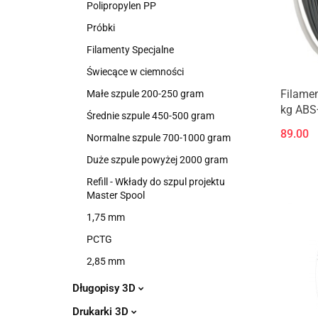
Polipropylen PP
Próbki
Filamenty Specjalne
Świecące w ciemności
Filamen
Małe szpule 200-250 gram
kg ABS
Średnie szpule 450-500 gram
89.00
Normalne szpule 700-1000 gram
Duże szpule powyżej 2000 gram
Refill - Wkłady do szpul projektu
Master Spool
1,75 mm
PCTG
2,85 mm
Długopisy 3D
Drukarki 3D