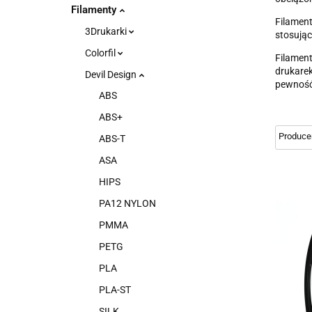
Filamenty
Filament
3Drukarki
stosując
Colorfil
Filament
drukarek
Devil Design
pewność
ABS
ABS+
ABS-T
ASA
HIPS
PA12 NYLON
PMMA
PETG
PLA
PLA-ST
SILK