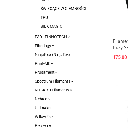
ŚWIECĄCE W CIEMNOŚCI
TPU
SILK MAGIC
F3D - FINNOTECH
Filamen
Fiberlogy
Biały 2
NinjaFlex (NinjaTek)
175.00
Print-ME
Prusament
Spectrum Filaments
ROSA 3D Filaments
Nebula
Ultimaker
WillowFlex
Plexiwire