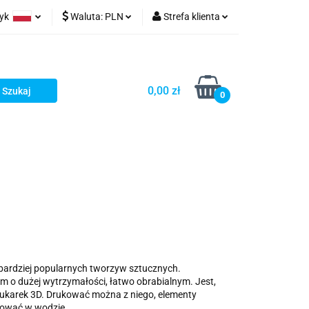
zyk
Waluta:
PLN
Strefa klienta
ów wydruk
olski
PLN
Zaloguj się
glish
EUR
Zarejestruj się
0,00 zł
rman
USD
Dodaj zgłoszenie
0
jbardziej popularnych tworzyw sztucznych.
 o dużej wytrzymałości, łatwo obrabialnym. Jest,
ukarek 3D. Drukować można z niego, elementy
cować w wodzie.