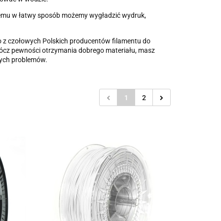
i temu w łatwy sposób możemy wygładzić wydruk,
o z czołowych Polskich producentów filamentu do
prócz pewności otrzymania dobrego materiału, masz
wych problemów.
1
2