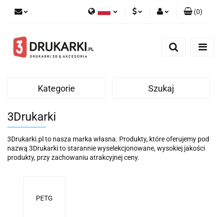
(
0
)
Polski
PLN
Zaloguj się
English
Zarejestruj się
EUR
German
Dodaj zgłoszenie
USD
Kategorie
Szukaj
3Drukarki
3Drukarki.pl to nasza marka własna. Produkty, które oferujemy pod
nazwą 3Drukarki to starannie wyselekcjonowane, wysokiej jakości
produkty, przy zachowaniu atrakcyjnej ceny.
PETG