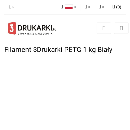
(
0
)
Polski
PLN
Zaloguj się
English
Zarejestruj się
EUR
German
Dodaj zgłoszenie
USD
Filament 3Drukarki PETG 1 kg Biały