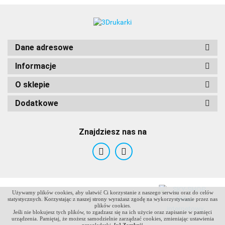
Dane adresowe
Informacje
O sklepie
Dodatkowe
Znajdziesz nas na
Używamy plików cookies, aby ułatwić Ci korzystanie z naszego serwisu oraz do celów
ANTCLABS
Sklep internetowy na oprogramowaniu Sky-Shop.pl
statystycznych. Korzystając z naszej strony wyrażasz zgodę na wykorzystywanie przez nas
plików cookies.
Jeśli nie blokujesz tych plików, to zgadzasz się na ich użycie oraz zapisanie w pamięci
urządzenia. Pamiętaj, że możesz samodzielnie zarządzać cookies, zmieniając ustawienia