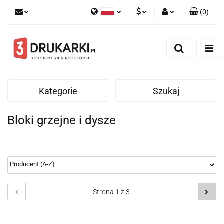
(
0
)
Polski
PLN
Zaloguj się
English
Zarejestruj się
EUR
German
Dodaj zgłoszenie
USD
Kategorie
Szukaj
Bloki grzejne i dysze