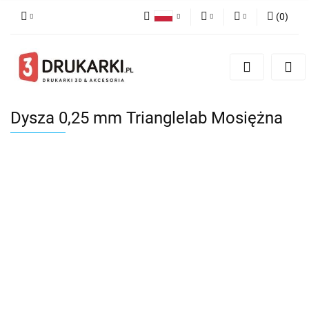
(
0
)
Polski
PLN
Zaloguj się
English
Zarejestruj się
EUR
German
Dodaj zgłoszenie
USD
Dysza 0,25 mm Trianglelab Mosiężna