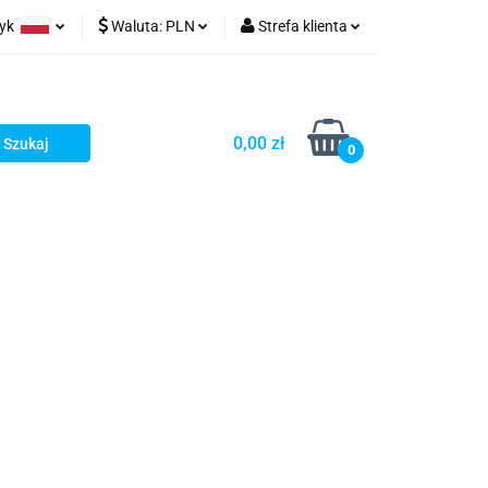
zyk
Waluta:
PLN
Strefa klienta
ów wydruk
olski
PLN
Zaloguj się
glish
EUR
Zarejestruj się
0,00 zł
rman
USD
Dodaj zgłoszenie
0