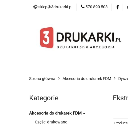
sklep@3drukarki.pl
570 890 503
Blog
Bestsell
Blog
Bestsellery
Kategorie
Współ
Strona główna
Akcesoria do drukarek FDM
Dysze
Kategorie
Ekst
Akcesoria do drukarek FDM
Części drukowane