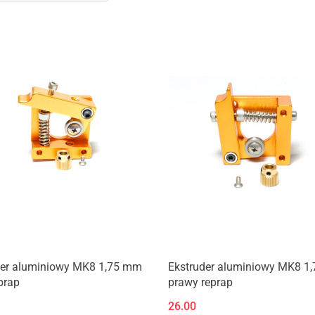
Produkt niedostępny
Produkt niedostępny
der aluminiowy MK8 1,75 mm
Ekstruder aluminiowy MK8 1
prap
prawy reprap
26.00