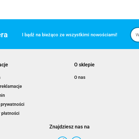
era
I bądź na bieżąco ze wszystkimi nowościami!
acje
O sklepie
a
O nas
 reklamacje
min
 prywatności
 płatności
Znajdziesz nas na