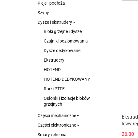
Kleje i podłoża
Szyby
Dysze i ekstrudery
Bloki grzejne i dysze
Czujniki poziomowania
Dysze dedykowane
Ekstrudery
HOTEND
HOTEND DEDYKOWANY
Rurki PTFE
Osłonki i izolacje bloków
grzejnych
Części mechaniczne
Ekstru
lewy re
Części elektroniczne
26.00
Smary i chemia