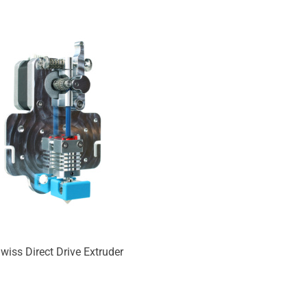
Produkt niedostępny
wiss Direct Drive Extruder