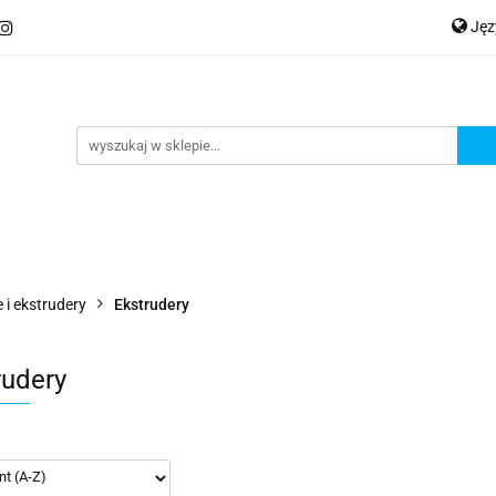
Ję
ery
Kategorie
Współpraca B2B
Nowości
Zam
P
En
Ge
praca B2B
Nowości
Zamów wydruk
 i ekstrudery
Ekstrudery
rudery