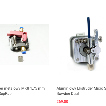
Produkt niedostępny
Produkt niedostępny
der metalowy MK8 1,75 mm
Aluminiowy Ekstruder Micro 
RepRap
Bowden Dual
269.00