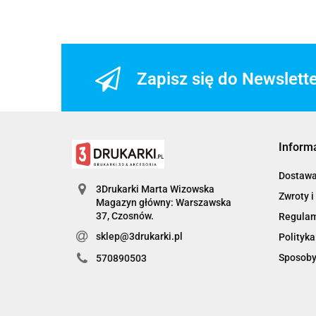
Zapisz się do Newslett
Inform
Dostaw
3Drukarki Marta Wizowska
Zwroty i
Magazyn główny: Warszawska
Regula
sklep@3drukarki.pl
Polityka
Sposoby
570890503