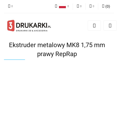
(
0
)
Polski
PLN
Zaloguj się
English
Zarejestruj się
EUR
German
Dodaj zgłoszenie
USD
Ekstruder metalowy MK8 1,75 mm
prawy RepRap