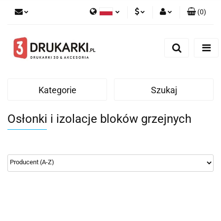
(
0
)
Polski
PLN
Zaloguj się
English
Zarejestruj się
EUR
German
Dodaj zgłoszenie
USD
Kategorie
Szukaj
Osłonki i izolacje bloków grzejnych