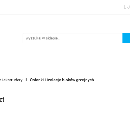
J
lery
Kategorie
Współpraca B2B
Nowości
Zam
G
praca B2B
Nowości
Zamów wydruk
 i ekstrudery
Osłonki i izolacje bloków grzejnych
zt