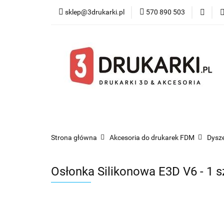
sklep@3drukarki.pl
570 890 503
Blog
Bestsel
Blog
Bestsellery
Kategorie
Współ
Strona główna
Akcesoria do drukarek FDM
Dysze
Osłonka Silikonowa E3D V6 - 1 s