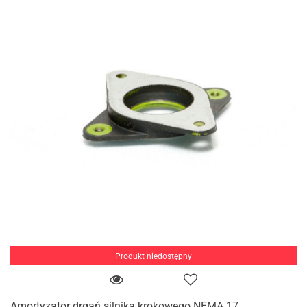
Produkt niedostępny
Amortyzator drgań silnika krokowego NEMA 17