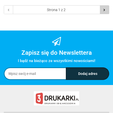
Zapisz się do Newslettera
I bądź na bieżąco ze wszystkimi nowościami!