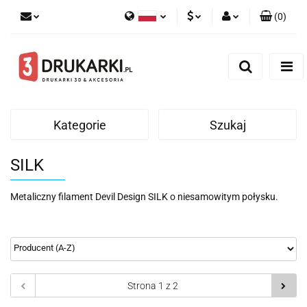
(
0
)
Polski
PLN
Zaloguj się
English
Zarejestruj się
EUR
German
Dodaj zgłoszenie
USD
Kategorie
Szukaj
SILK
Metaliczny filament Devil Design SILK o niesamowitym połysku.