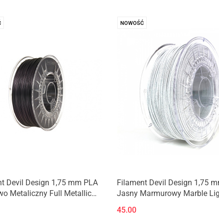
Ć
NOWOŚĆ
Produkt niedostępny
Produkt niedostępny
nt Devil Design 1,75 mm PLA
Filament Devil Design 1,75 
wo Metaliczny Full Metallic
Jasny Marmurowy Marble Lig
0,33kg
45.00