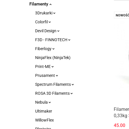
Filamenty
3Drukarki
NOWOŚ
Colorfil
Devil Design
F3D - FINNOTECH
Fiberlogy
NinjaFlex (NinjaTek)
Print-ME
Prusament
Spectrum Filaments
ROSA 3D Filaments
Nebula
Filame
Ultimaker
0,33kg
WillowFlex
niebies
45.00