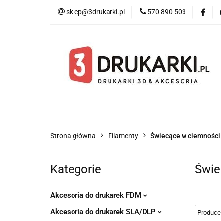
sklep@3drukarki.pl
570 890 503
Blog
Bestsell
Blog
Bestsellery
Kategorie
Współ
Strona główna
Filamenty
Świecące w ciemności
Kategorie
Świe
Akcesoria do drukarek FDM
Akcesoria do drukarek SLA/DLP