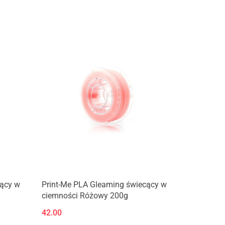
Produkt niedostępny
cący w
Print-Me PLA Gleaming świecący w
ciemności Różowy 200g
42.00