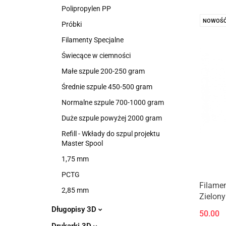
Polipropylen PP
NOWOŚ
Próbki
Filamenty Specjalne
Świecące w ciemności
Małe szpule 200-250 gram
Średnie szpule 450-500 gram
Normalne szpule 700-1000 gram
Duże szpule powyżej 2000 gram
Refill - Wkłady do szpul projektu
Master Spool
1,75 mm
PCTG
Filame
2,85 mm
Zielony
0,33kg
Długopisy 3D
50.00