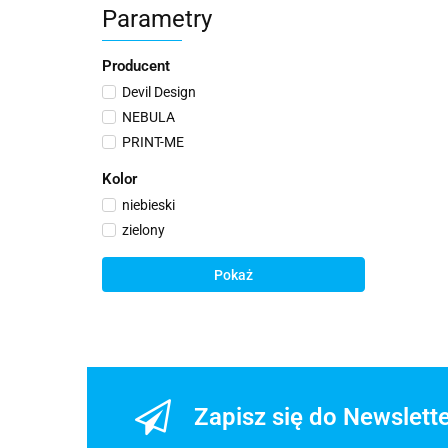
Parametry
Producent
Devil Design
NEBULA
PRINT-ME
Kolor
niebieski
zielony
Pokaż
Zapisz się do Newslett