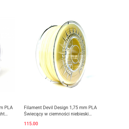
Produkt niedostępny
mm PLA
Filament Devil Design 1,75 mm PLA
ht
Świecący w ciemności niebieski
Glow in the dark blue
115.00