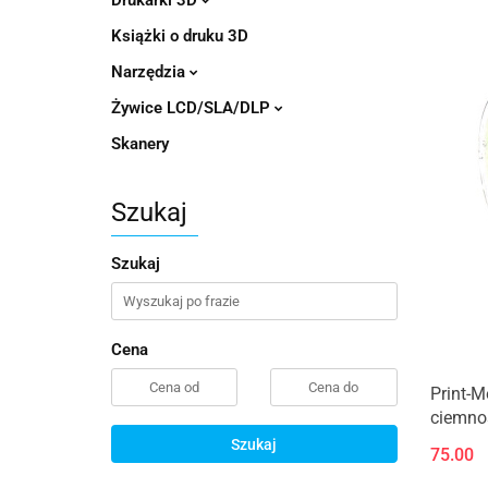
Drukarki 3D
Książki o druku 3D
Narzędzia
Żywice LCD/SLA/DLP
Skanery
Szukaj
Szukaj
Cena
Print-
ciemnoś
Szukaj
75.00