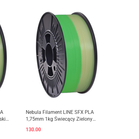
Produkt niedostępny
LA
Nebula Filament LINE SFX PLA
ski
1,75mm 1kg Świecący Zielony
Glowing Green
130.00