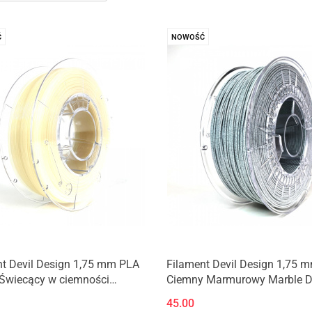
Ć
NOWOŚĆ
Produkt niedostępny
Produkt niedostępny
nt Devil Design 1,75 mm PLA
Filament Devil Design 1,75 
 Świecący w ciemności
Ciemny Marmurowy Marble D
ki Glow in the dark blue
0,33kg
45.00