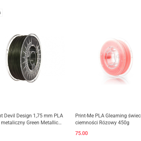
Ć
Produkt niedostępny
nt Devil Design 1,75 mm PLA
Print-Me PLA Gleaming świe
 metaliczny Green Metallic
ciemności Rózowy 450g
75.00