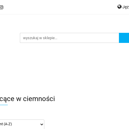
Ję
ery
Kategorie
Współpraca B2B
Nowości
Zam
P
En
Ge
praca B2B
Nowości
Zamów wydruk
cące w ciemności