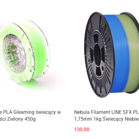
Produkt niedostępny
Produkt niedostępny
Me PLA Gleaming świecący w
Nebula Filament LINE SFX P
ci Zielony 450g
1,75mm 1kg Świecący Niebie
Glowing Blue
130.00