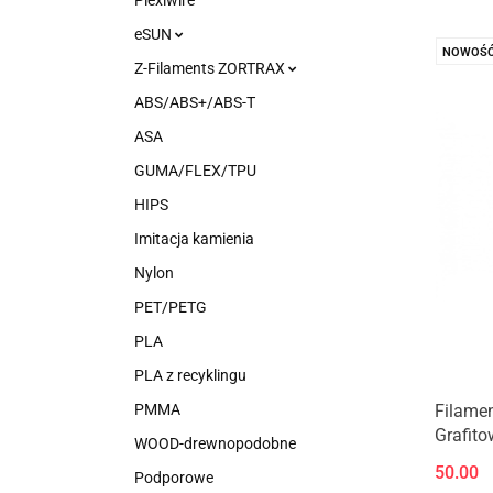
Plexiwire
eSUN
NOWOŚ
Z-Filaments ZORTRAX
ABS/ABS+/ABS-T
ASA
GUMA/FLEX/TPU
HIPS
Imitacja kamienia
Nylon
PET/PETG
PLA
PLA z recyklingu
Filame
PMMA
Grafito
WOOD-drewnopodobne
0,33kg
50.00
Podporowe