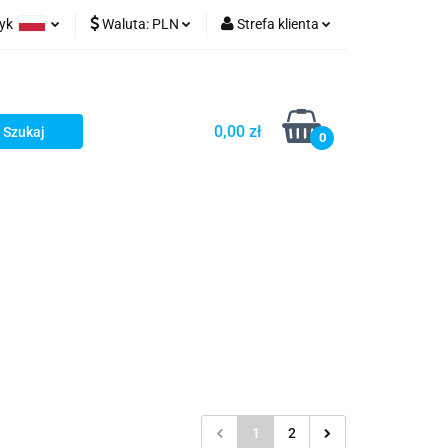
zyk
Waluta:
PLN
Strefa klienta
ów wydruk
olski
PLN
Zaloguj się
glish
EUR
Zarejestruj się
0,00 zł
rman
USD
Dodaj zgłoszenie
0
1
2