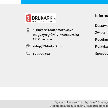
Inform
Dostaw
3Drukarki Marta Wizowska
Zwroty i
Magazyn główny: Warszawska
Regula
sklep@3drukarki.pl
Polityka
Sposoby
570890503
Używamy plików cookies, aby ułatwić Ci korzyst
Jeśli nie blokujesz tych plików, to zgadzasz się na