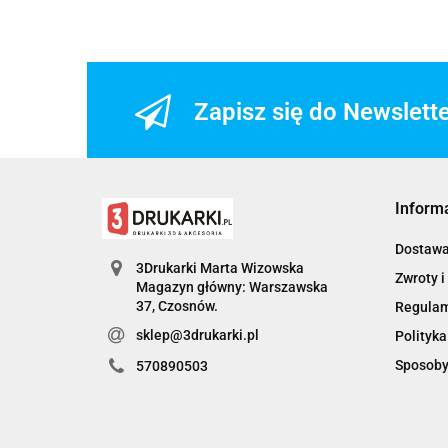
Zapisz się do Newslett
Inform
Dostaw
3Drukarki Marta Wizowska
Zwroty i
Magazyn główny: Warszawska
Regula
sklep@3drukarki.pl
Polityka
Sposoby
570890503