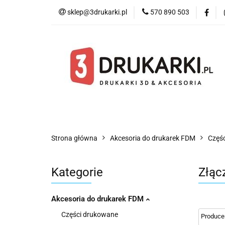
sklep@3drukarki.pl
570 890 503
Blog
Bestsell
Blog
Bestsellery
Kategorie
Współ
Strona główna
Akcesoria do drukarek FDM
Częś
Kategorie
Złąc
Akcesoria do drukarek FDM
Części drukowane