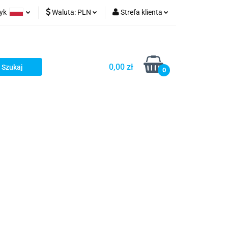
zyk
Waluta:
PLN
Strefa klienta
ów wydruk
olski
PLN
Zaloguj się
glish
EUR
Zarejestruj się
0,00 zł
rman
USD
Dodaj zgłoszenie
0