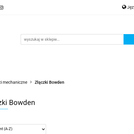
Ję
ery
Kategorie
Współpraca B2B
Nowości
Zam
P
En
Ge
praca B2B
Nowości
Zamów wydruk
ci mechaniczne
Złączki Bowden
zki Bowden