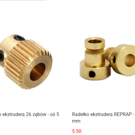
Produkt niedostępny
Produkt niedostępny
 ekstrudera 26 zębów - oś 5
Radełko ekstrudera REPRAP -
mm
5.50