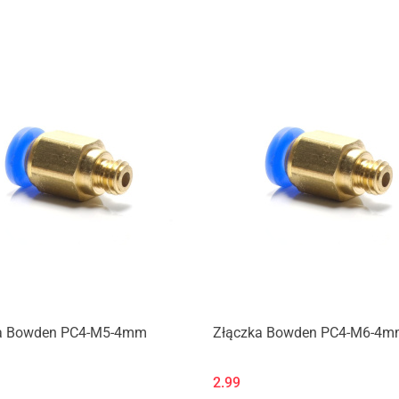
Produkt niedostępny
a Bowden PC4-M5-4mm
Złączka Bowden PC4-M6-4
2.99