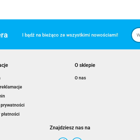
era
I bądź na bieżąco ze wszystkimi nowościami!
acje
O sklepie
a
O nas
 reklamacje
min
 prywatności
 płatności
Znajdziesz nas na