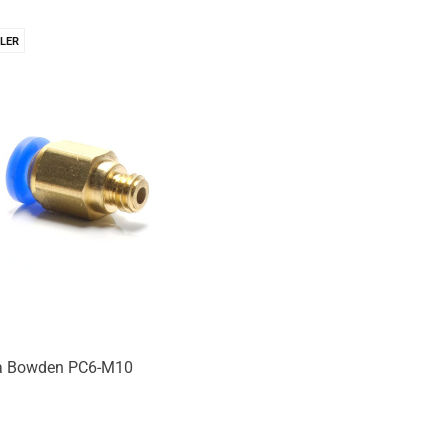
LER
Produkt niedostępny
a Bowden PC6-M10