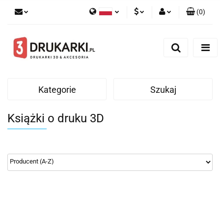
(
0
)
Polski
PLN
Zaloguj się
English
Zarejestruj się
EUR
German
Dodaj zgłoszenie
USD
Kategorie
Szukaj
Książki o druku 3D