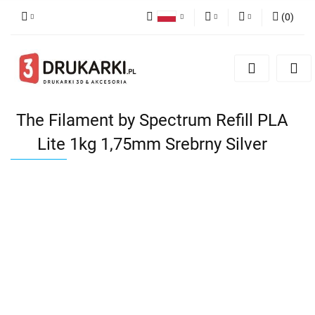
(
0
)
Polski
PLN
Zaloguj się
English
Zarejestruj się
EUR
German
Dodaj zgłoszenie
USD
The Filament by Spectrum Refill PLA
Lite 1kg 1,75mm Srebrny Silver