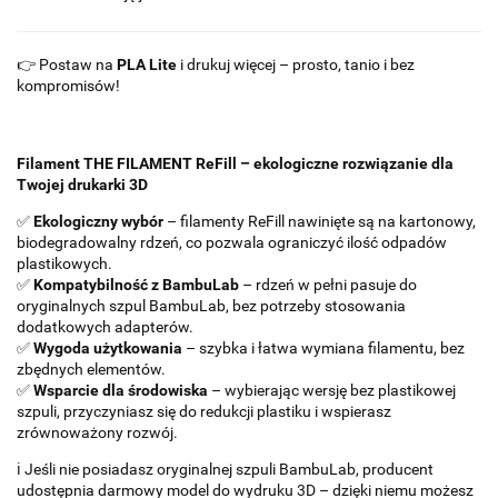
👉 Postaw na
PLA Lite
i drukuj więcej – prosto, tanio i bez
kompromisów!
Filament THE FILAMENT ReFill – ekologiczne rozwiązanie dla
Twojej drukarki 3D
✅
Ekologiczny wybór
– filamenty ReFill nawinięte są na kartonowy,
biodegradowalny rdzeń, co pozwala ograniczyć ilość odpadów
plastikowych.
✅
Kompatybilność z BambuLab
– rdzeń w pełni pasuje do
oryginalnych szpul BambuLab, bez potrzeby stosowania
dodatkowych adapterów.
✅
Wygoda użytkowania
– szybka i łatwa wymiana filamentu, bez
zbędnych elementów.
✅
Wsparcie dla środowiska
– wybierając wersję bez plastikowej
szpuli, przyczyniasz się do redukcji plastiku i wspierasz
zrównoważony rozwój.
ℹ️ Jeśli nie posiadasz oryginalnej szpuli BambuLab, producent
udostępnia darmowy model do wydruku 3D – dzięki niemu możesz