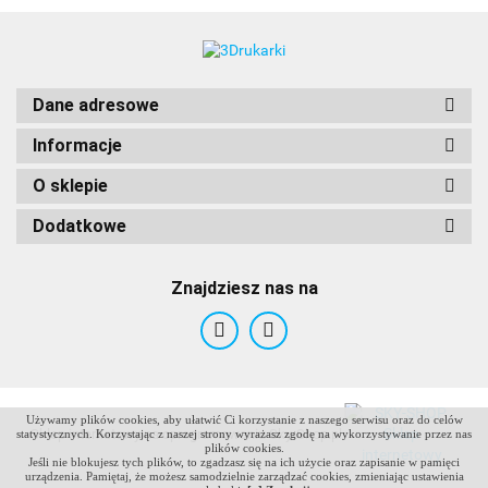
Dane adresowe
Informacje
O sklepie
Dodatkowe
Znajdziesz nas na
Używamy plików cookies, aby ułatwić Ci korzystanie z naszego serwisu oraz do celów
ANTCLABS
Sklep internetowy na oprogramowaniu Sky-Shop.pl
statystycznych. Korzystając z naszej strony wyrażasz zgodę na wykorzystywanie przez nas
plików cookies.
Jeśli nie blokujesz tych plików, to zgadzasz się na ich użycie oraz zapisanie w pamięci
urządzenia. Pamiętaj, że możesz samodzielnie zarządzać cookies, zmieniając ustawienia