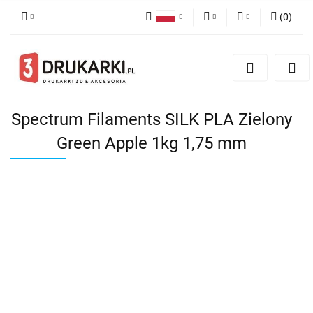
(
0
)
Polski
PLN
Zaloguj się
English
Zarejestruj się
EUR
German
Dodaj zgłoszenie
USD
Spectrum Filaments SILK PLA Zielony
Green Apple 1kg 1,75 mm