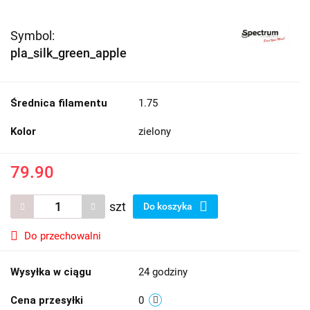
Symbol:
pla_silk_green_apple
Średnica filamentu
1.75
Kolor
zielony
79.90
szt
Do koszyka
Do przechowalni
Wysyłka w ciągu
24 godziny
Cena przesyłki
0