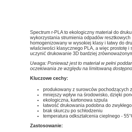
Spectrum r-PLA to ekologiczny materiał do dru
wykorzystania strumienia odpadów resztkowych z
homogenizowany w wysokiej klasy i łatwy do dr
właściwości klasycznego PLA, a więc prostotę i 
uczynić drukowanie 3D bardziej zrównoważonym S
Uwaga: Ponieważ jest to materiał w pełni podda
oczekiwania ze względu na limitowaną dostępn
Kluczowe cechy:
produkowany z surowców pochodzących z 
mniejszy wpływ na środowisko, dzięki p
ekologiczna, kartonowa szpula
łatwość drukowania podobna do zwykłeg
brak skurczu po schłodzeniu
temperatura odkształcenia cieplnego - 55
Zastosowanie: