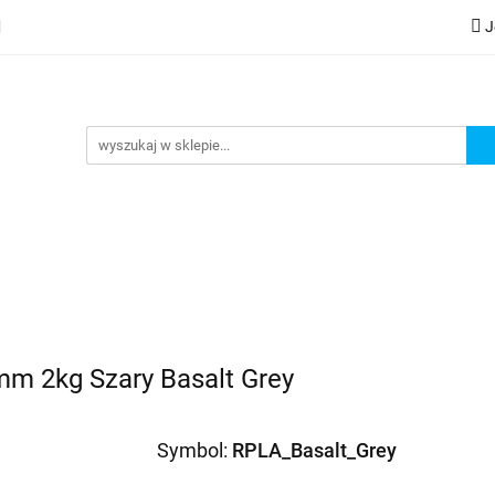
J
lery
Kategorie
Współpraca B2B
Nowości
Zam
G
praca B2B
Nowości
Zamów wydruk
mm 2kg Szary Basalt Grey
Symbol:
RPLA_Basalt_Grey