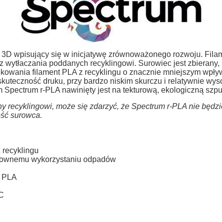
ku 3D wpisujący się w inicjatywę zrównoważonego rozwoju. Fi
 wytłaczania poddanych recyklingowi. Surowiec jest zbierany,
ukowania filament PLA z recyklingu o znacznie mniejszym wpł
skuteczność druku, przy bardzo niskim skurczu i relatywnie wys
pectrum r-PLA nawinięty jest na tekturową, ekologiczną szpu
ny recyklingowi, może się zdarzyć, że Spectrum r-PLA nie będz
ość surowca.
recyklingu
onownemu wykorzystaniu odpadów
o PLA
°C