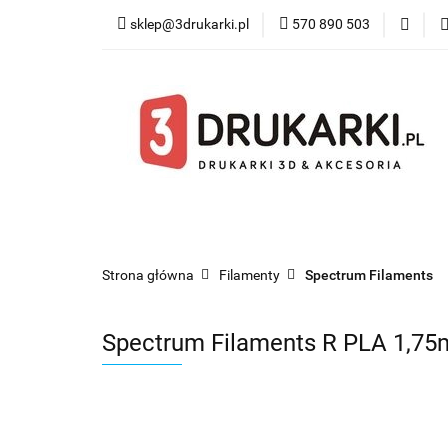
sklep@3drukarki.pl
570 890 503
Blog
Bestsel
Blog
Bestsellery
Kategorie
Współ
Strona główna
Filamenty
Spectrum Filaments
Spectrum Filaments R PLA 1,75