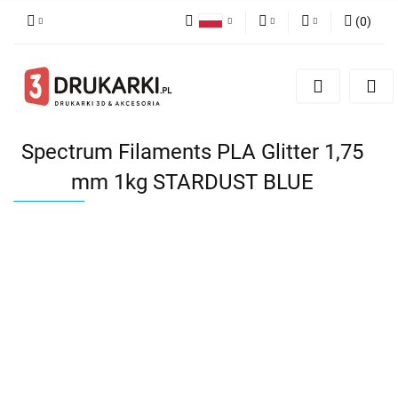
(
0
)
Polski
PLN
Zaloguj się
English
Zarejestruj się
EUR
German
Dodaj zgłoszenie
USD
Spectrum Filaments PLA Glitter 1,75
mm 1kg STARDUST BLUE