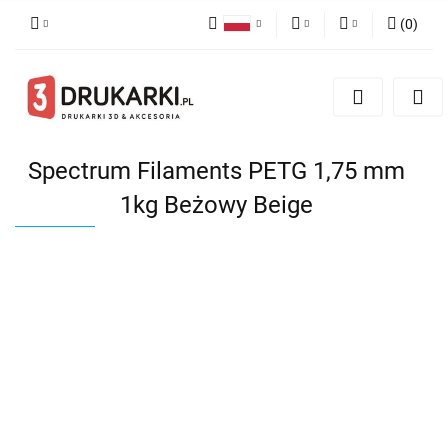
(
0
)
Polski
PLN
Zaloguj się
English
Zarejestruj się
EUR
German
Dodaj zgłoszenie
USD
Spectrum Filaments PETG 1,75 mm
1kg Beżowy Beige