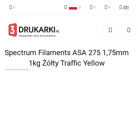
(
0
)
Polski
PLN
Zaloguj się
English
Zarejestruj się
EUR
German
Dodaj zgłoszenie
USD
Spectrum Filaments ASA 275 1,75mm
1kg Żółty Traffic Yellow