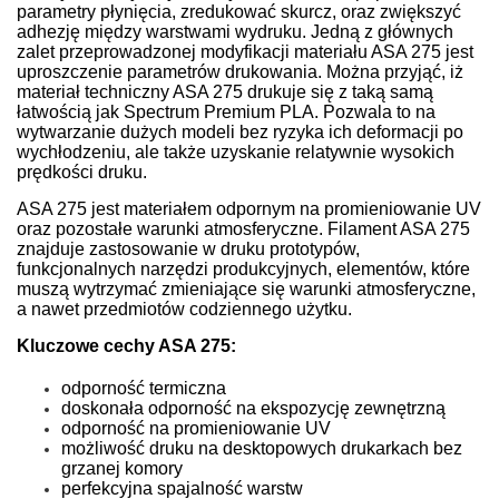
parametry płynięcia, zredukować skurcz, oraz zwiększyć
adhezję między warstwami wydruku. Jedną z głównych
zalet przeprowadzonej modyfikacji materiału ASA 275 jest
uproszczenie parametrów drukowania. Można przyjąć, iż
materiał techniczny ASA 275 drukuje się z taką samą
łatwością jak Spectrum Premium PLA. Pozwala to na
wytwarzanie dużych modeli bez ryzyka ich deformacji po
wychłodzeniu, ale także uzyskanie relatywnie wysokich
prędkości druku.
ASA 275 jest materiałem odpornym na promieniowanie UV
oraz pozostałe warunki atmosferyczne. Filament ASA 275
znajduje zastosowanie w druku prototypów,
funkcjonalnych narzędzi produkcyjnych, elementów, które
muszą wytrzymać zmieniające się warunki atmosferyczne,
a nawet przedmiotów codziennego użytku.
Kluczowe cechy ASA 275:
odporność termiczna
doskonała odporność na ekspozycję zewnętrzną
odporność na promieniowanie UV
możliwość druku na desktopowych drukarkach bez
grzanej komory
perfekcyjna spajalność warstw