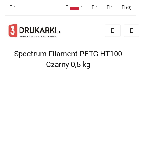
(
0
)
Polski
PLN
Zaloguj się
English
Zarejestruj się
EUR
German
Dodaj zgłoszenie
USD
Spectrum Filament PETG HT100
Czarny 0,5 kg