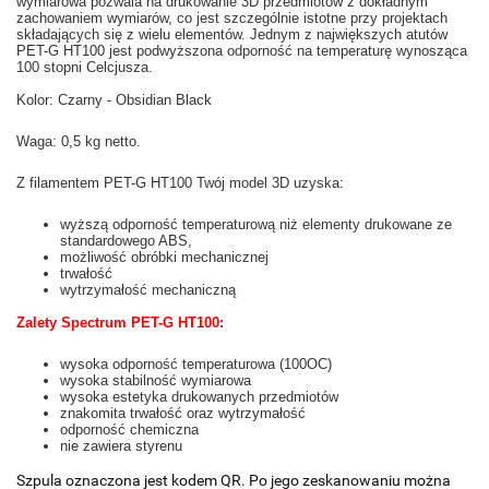
wymiarowa pozwala na drukowanie 3D przedmiotów z dokładnym
zachowaniem wymiarów, co jest szczególnie istotne przy projektach
składających się z wielu elementów. Jednym z największych atutów
PET-G HT100 jest podwyższona odporność na temperaturę wynosząca
100 stopni Celcjusza.
Kolor: Czarny - Obsidian Black
Waga: 0,5 kg netto.
Z filamentem PET-G HT100 Twój model 3D uzyska:
wyższą odporność temperaturową niż elementy drukowane ze
standardowego ABS,
możliwość obróbki mechanicznej
trwałość
wytrzymałość mechaniczną
Zalety Spectrum PET-G HT100:
wysoka odporność temperaturowa (100OC)
wysoka stabilność wymiarowa
wysoka estetyka drukowanych przedmiotów
znakomita trwałość oraz wytrzymałość
odporność chemiczna
nie zawiera styrenu
Szpula oznaczona jest kodem QR. Po jego zeskanowaniu można