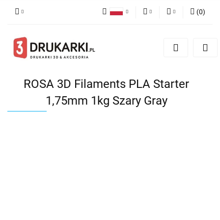
(
0
)
Polski
PLN
Zaloguj się
English
Zarejestruj się
EUR
German
Dodaj zgłoszenie
USD
ROSA 3D Filaments PLA Starter
1,75mm 1kg Szary Gray