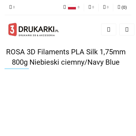
(
0
)
Polski
PLN
Zaloguj się
English
Zarejestruj się
EUR
German
Dodaj zgłoszenie
USD
ROSA 3D Filaments PLA Silk 1,75mm
800g Niebieski ciemny/Navy Blue