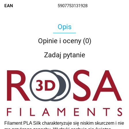
EAN
5907753131928
Opis
Opinie i oceny (0)
Zadaj pytanie
Filament PLA Silk charakteryzuje się niskim skurczem i nie