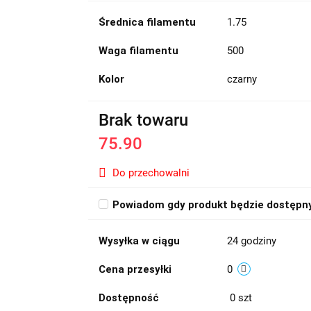
Średnica filamentu
1.75
Waga filamentu
500
Kolor
czarny
Brak towaru
75.90
Do przechowalni
Powiadom gdy produkt będzie dostępn
Wysyłka w ciągu
24 godziny
Cena przesyłki
0
Dostępność
0
szt