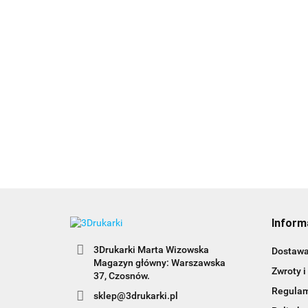
Inform
3Drukarki Marta Wizowska
Dostaw
Magazyn główny: Warszawska
Zwroty i
Regula
sklep@3drukarki.pl