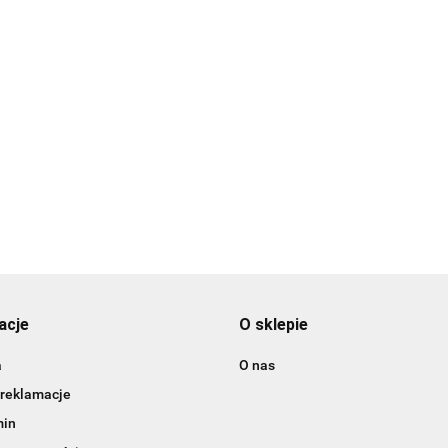
3DLAC
acje
O sklepie
a
O nas
 reklamacje
min