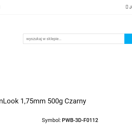
J
lery
Kategorie
Współpraca B2B
Nowości
Zam
G
praca B2B
Nowości
Zamów wydruk
nLook 1,75mm 500g Czarny
Symbol:
PWB-3D-F0112