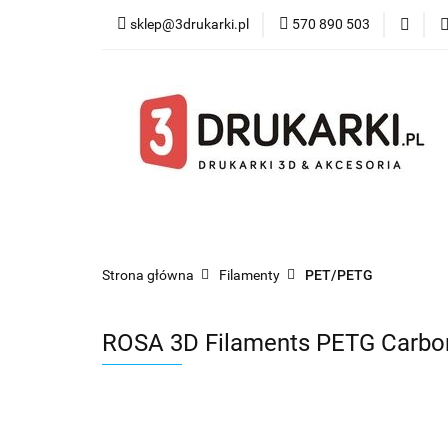
sklep@3drukarki.pl
570 890 503
Blog
Bestsel
Blog
Bestsellery
Kategorie
Współ
Strona główna
Filamenty
PET/PETG
ROSA 3D Filaments PETG Carbo