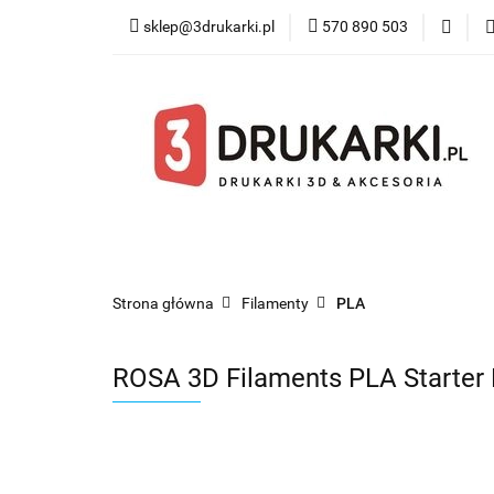
sklep@3drukarki.pl
570 890 503
Blog
Bestsel
Blog
Bestsellery
Kategorie
Współ
Strona główna
Filamenty
PLA
ROSA 3D Filaments PLA Starter