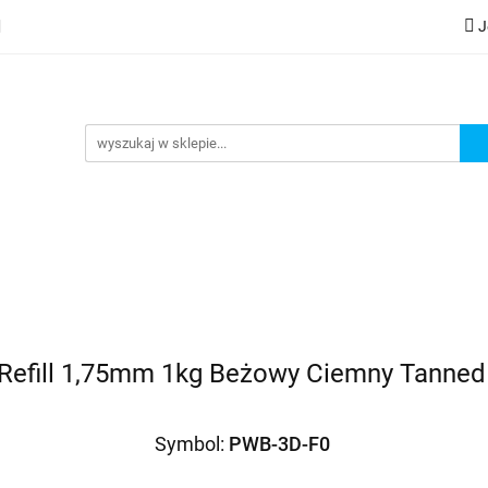
J
lery
Kategorie
Współpraca B2B
Nowości
Zam
G
praca B2B
Nowości
Zamów wydruk
 Refill 1,75mm 1kg Beżowy Ciemny Tanned
Symbol:
PWB-3D-F0