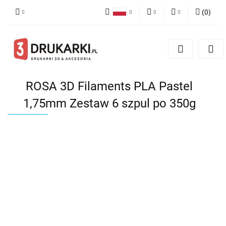
(
0
)
Polski
PLN
Zaloguj się
English
Zarejestruj się
EUR
German
Dodaj zgłoszenie
USD
ROSA 3D Filaments PLA Pastel
1,75mm Zestaw 6 szpul po 350g