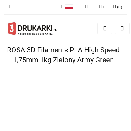
(
0
)
Polski
PLN
Zaloguj się
English
Zarejestruj się
EUR
German
Dodaj zgłoszenie
USD
ROSA 3D Filaments PLA High Speed
1,75mm 1kg Zielony Army Green