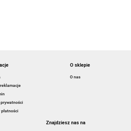
3DLAC
acje
O sklepie
a
O nas
 reklamacje
min
 prywatności
 płatności
Znajdziesz nas na