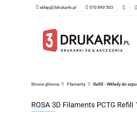
sklep@3drukarki.pl
570 890 503
Blog
Bestsel
Blog
Bestsellery
Kategorie
Współ
Strona główna
Filamenty
Refill - Wkłady do szp
ROSA 3D Filaments PCTG Refill 