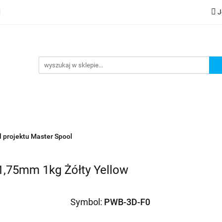
J
lery
Kategorie
Współpraca B2B
Nowości
Zam
G
praca B2B
Nowości
Zamów wydruk
ul projektu Master Spool
1,75mm 1kg Żółty Yellow
Symbol:
PWB-3D-F0