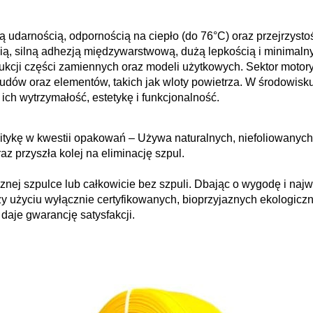
darnością, odpornością na ciepło (do 76°C) oraz przejrzyst
ią, silną adhezją międzywarstwową, dużą lepkością i minimaln
kcji części zamiennych oraz modeli użytkowych. Sektor motory
dów oraz elementów, takich jak wloty powietrza. W środowisku
ich wytrzymałość, estetykę i funkcjonalność.
ykę w kwestii opakowań – Używa naturalnych, niefoliowanych 
az przyszła kolej na eliminację szpul.
znej szpulce lub całkowicie bez szpuli. Dbając o wygodę i naj
zy użyciu wyłącznie certyfikowanych, bioprzyjaznych ekologiczn
i daje gwarancję satysfakcji.