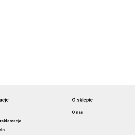
3DLAC
acje
O sklepie
a
O nas
 reklamacje
min