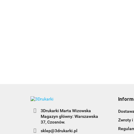
Inform
3Drukarki Marta Wizowska
Dostaw
Magazyn główny: Warszawska
Zwroty i
Regula
sklep@3drukarki.pl