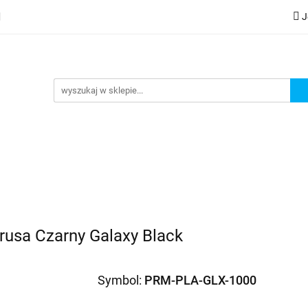
J
lery
Kategorie
Współpraca B2B
Nowości
Zam
G
praca B2B
Nowości
Zamów wydruk
rusa Czarny Galaxy Black
Symbol:
PRM-PLA-GLX-1000