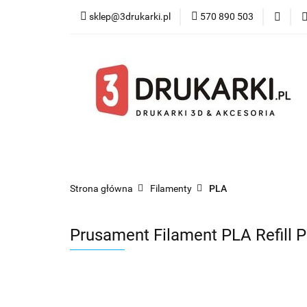
sklep@3drukarki.pl
570 890 503
Blog
Bestsel
Blog
Bestsellery
Kategorie
Współ
Strona główna
Filamenty
PLA
Prusament Filament PLA Refill P