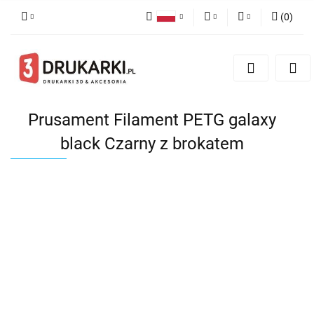
(
0
)
Polski
PLN
Zaloguj się
English
Zarejestruj się
EUR
German
Dodaj zgłoszenie
USD
Prusament Filament PETG galaxy
black Czarny z brokatem