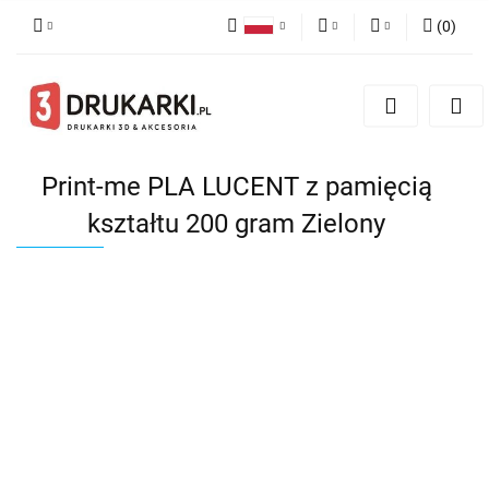
(
0
)
Polski
PLN
Zaloguj się
English
Zarejestruj się
EUR
German
Dodaj zgłoszenie
USD
Print-me PLA LUCENT z pamięcią
kształtu 200 gram Zielony