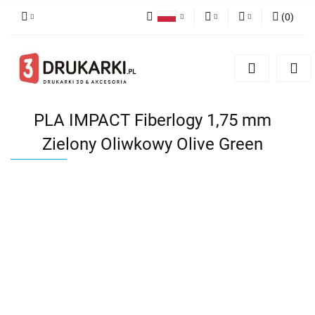
(
0
)
Polski
PLN
Zaloguj się
English
Zarejestruj się
EUR
German
Dodaj zgłoszenie
USD
PLA IMPACT Fiberlogy 1,75 mm
Zielony Oliwkowy Olive Green