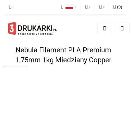
(
0
)
Polski
PLN
Zaloguj się
English
Zarejestruj się
EUR
German
Dodaj zgłoszenie
USD
Nebula Filament PLA Premium
1,75mm 1kg Miedziany Copper