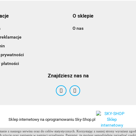
acje
O sklepie
a
O nas
 reklamacje
min
 prywatności
 płatności
Znajdziesz nas na
ANTCLABS
Sklep internetowy na oprogramowaniu Sky-Shop.pl
anie z naszego serwisu oraz do celów statystycznych. Korzystając z naszej strony wyrażasz zgo
 ich użycie oraz zapisanie w pamięci urządzenia. Pamiętaj, że możesz samodzielnie zarządzać cook