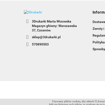
Inform
3Drukarki Marta Wizowska
Dostaw
Magazyn główny: Warszawska
Zwroty i
Regula
sklep@3drukarki.pl
Polityka
570890503
Sposoby
Używamy plików cookies, aby ułatwić Ci korzyst
Jeśli nie blokujesz tych plików, to zgadzasz się na