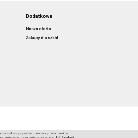
Dodatkowe
Nasza oferta
Zakupy dla szkół
dę na wykorzystywanie przez nas plików cookies.
ies, zmieniając ustawienia przeglądarki.
[x] Zamknij