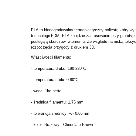
PLA to biodegradowalny termoplastyczny poliestr, który w
technologii FDM. PLA znajdzie zastosowanie przy prototyp
podlegają skurczowi wtórnemu. Ze względu na niską toksyc
rozpoczęcia przygody z drukiem 3D.
Właściwości filamentu:
- temperatura druku: 190-220°C
- temperatura stołu: 0-60°C
- waga: 1kg netto
- średnica filamentu: 1,75 mm
- tolerancja średnicy: +/- 0,05 mm
- kolor: Brązowy - Chocolate Brown