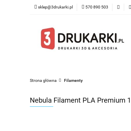
sklep@3drukarki.pl
570 890 503
Blog
Bestsel
Blog
Bestsellery
Kategorie
Współ
Strona główna
Filamenty
Nebula Filament PLA Premium 