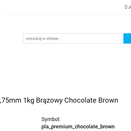
J
lery
Kategorie
Współpraca B2B
Nowości
Zam
G
praca B2B
Nowości
Zamów wydruk
1,75mm 1kg Brązowy Chocolate Brown
Symbol:
pla_premium_chocolate_brown