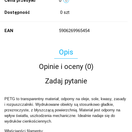
Cena przesyłki
0
Dostępność
0
szt
EAN
5906269965454
Opis
Opinie i oceny (0)
Zadaj pytanie
PETG to transparentny materiał, odporny na oleje, sole, kwasy, zasady
i rozpuszczalniki. Wydrukowane obiekty są stosunkowo gładkie,
przezroczyste, z błyszczącą powierzchnią. Materiał jest odporny na
wpływ światła, uszkodzenia mechaniczne. Idealnie nadaje się do
wydruków cienkościennych.
Właściwości filamentu: