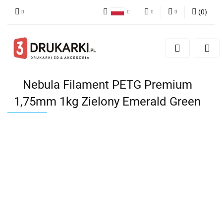
(
0
)
Polski
PLN
Zaloguj się
English
Zarejestruj się
EUR
German
Dodaj zgłoszenie
USD
Nebula Filament PETG Premium
1,75mm 1kg Zielony Emerald Green