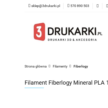
sklep@3drukarki.pl
570 890 503
Blog
Bestsel
Blog
Bestsellery
Kategorie
Współ
Strona główna
Filamenty
Fiberlogy
Filament Fiberlogy Mineral PLA