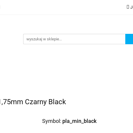
J
lery
Kategorie
Współpraca B2B
Nowości
Zam
G
praca B2B
Nowości
Zamów wydruk
 1,75mm Czarny Black
Symbol:
pla_min_black