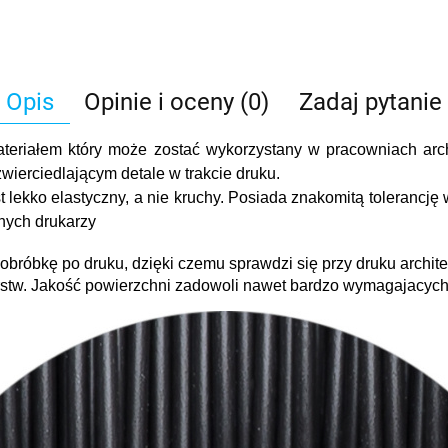
Opis
Opinie i oceny (0)
Zadaj pytanie
materiałem który może zostać wykorzystany w pracowniach arc
zwierciedlającym detale w trakcie druku.
lekko elastyczny, a nie kruchy. Posiada znakomitą tolerancję
nych drukarzy
 obróbkę po druku, dzięki czemu sprawdzi się przy druku archi
arstw. Jakość powierzchni zadowoli nawet bardzo wymagajacych